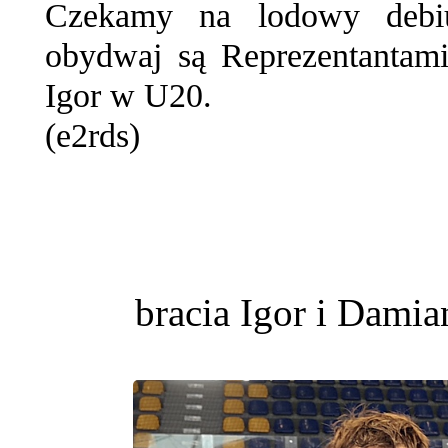
Czekamy na lodowy debiu
obydwaj są Reprezentantami
Igor w U20.
(e2rds)
bracia Igor i Dami