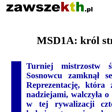
MSD1A: król st
Turniej mistrzostw
Sosnowcu zamknął sez
Reprezentację, która
nadziejami, walczyła o
w tej rywalizacji cz