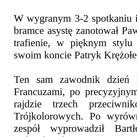
W wygranym 3-2 spotkaniu i
bramce asystę zanotował Pa
trafienie, w pięknym stylu
swoim koncie Patryk Krężołe
Ten sam zawodnik dzień p
Francuzami, po precyzyjnym
rajdzie trzech przeciwn
Trójkolorowych. Po wyrów
zespół wyprowadził Bart