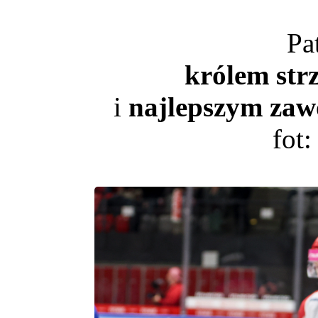
Pa
królem str
i
najlepszym zaw
fot: