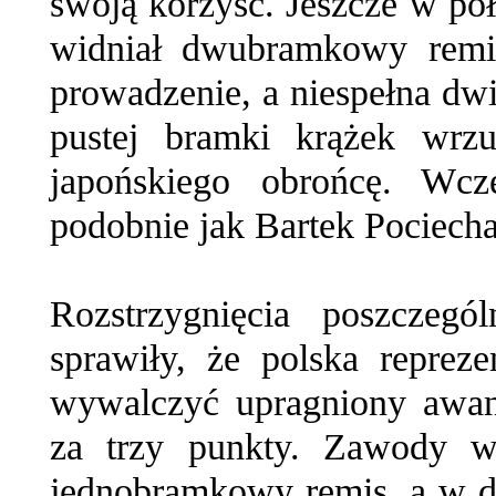
swoją korzyść. Jeszcze w poł
widniał dwubramkowy remis
prowadzenie, a niespełna d
pustej bramki krążek wrzuc
japońskiego obrońcę. Wcze
podobnie jak Bartek Pociecha
Rozstrzygnięcia poszczegó
sprawiły, że polska repre
wywalczyć upragniony awan
za trzy punkty. Zawody 
jednobramkowy remis, a w d