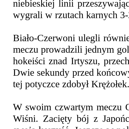
niebieskiej linii przeszywaj
wygrali w rzutach karnych 3-
Biało-Czerwoni ulegli równi
meczu prowadzili jednym gol
hokeiści znad Irtyszu, przec
Dwie sekundy przed końcowy
tej potyczce zdobył Krężołek
W swoim czwartym meczu Orł
Wiśni. Zacięty bój z Japońc