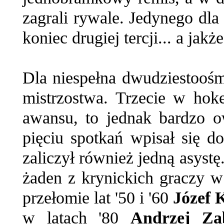
zagrali rywale. Jedynego dla
koniec drugiej tercji... a jakż
Dla niespełna dwudziestoośm
mistrzostwa. Trzecie w hok
awansu, to jednak bardzo 
pięciu spotkań wpisał się d
zaliczył również jedną asystę
żaden z krynickich graczy w
przełomie lat '50 i '60
Józef 
w latach '80
Andrzej Za