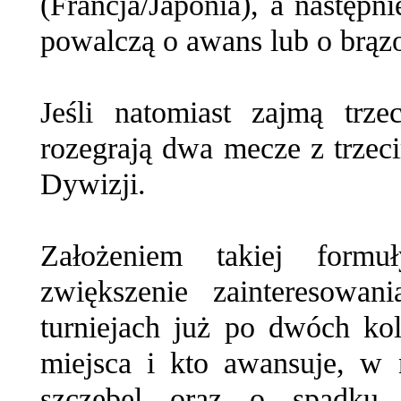
(Francja/Japonia), a następn
powalczą o awans lub o brą
Jeśli natomiast zajmą tr
rozegrają dwa mecze z trze
Dywizji.
Założeniem takiej formu
zwiększenie zainteresowa
turniejach już po dwóch ko
miejsca i kto awansuje, w
szczebel oraz o spadku 