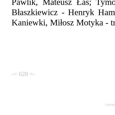
Pawlik, Mateusz Łaś; Tymo
Błaszkiewicz - Henryk Ham
Kaniewki, Miłosz Motyka - t
-= 628 =-
Copyrigh