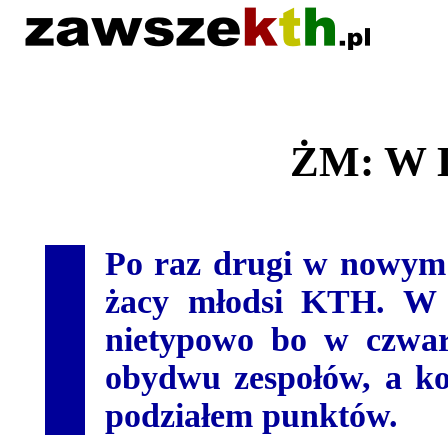
ŻM: W D
Po raz drugi w nowym s
żacy młodsi KTH. W 
nietypowo bo w czwart
obydwu zespołów, a ko
podziałem punktów.