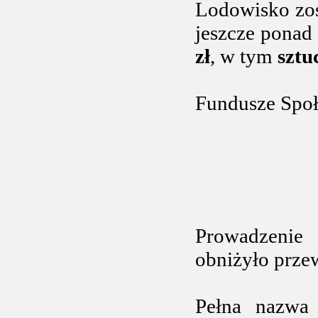
Lodowisko zos
jeszcze ponad 
zł
, w tym
sztu
Fundusze Społe
Prowadzenie
obniżyło przew
Pełna nazwa