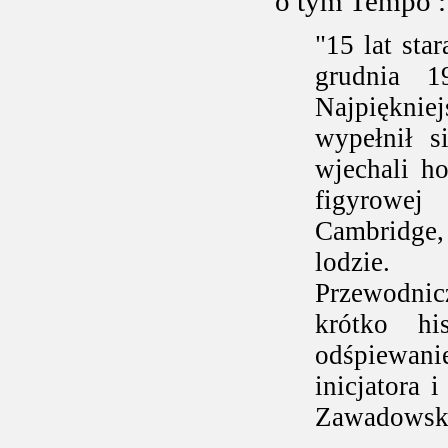
o tym Tempo :
"15 lat sta
grudnia 1
Najpięknie
wypełnił s
wjechali h
figyrowej
Cambridge, 
lodzie.
Przewodni
krótko hi
odśpiewani
inicjatora 
Zawadowsk