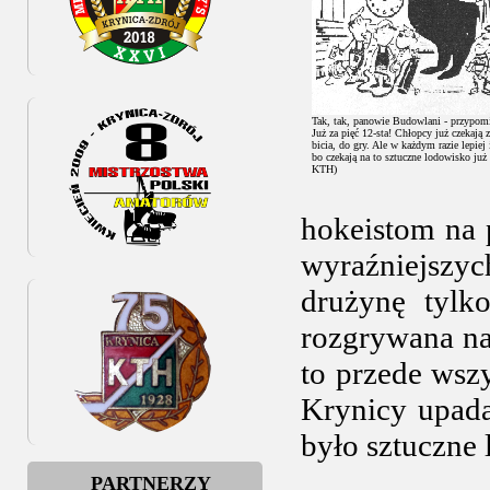
Tak, tak, panowie Budowlani - przypom
Już za pięć 12-sta! Chłopcy już czekają 
bicia, do gry. Ale w każdym razie lepiej
bo czekają na to sztuczne lodowisko już
KTH)
hokeistom na 
wyraźniejszy
drużynę tylk
rozgrywana na
to przede wsz
Krynicy upad
było sztuczne
PARTNERZY