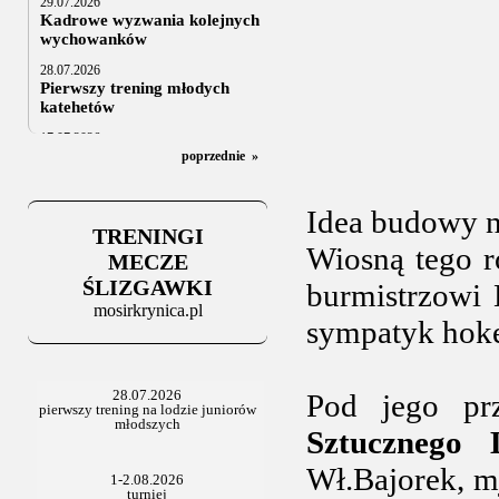
29.07.2026
Kadrowe wyzwania kolejnych
wychowanków
28.07.2026
Pierwszy trening młodych
katehetów
17.07.2026
U20: z kraju i z zagranicy
poprzednie
»
07.07.2026
Za trzy tygodnie na lód
Idea budowy n
TRENINGI
06.07.2025
Wiosną tego r
Stowarzyszenie po Walnym
MECZE
ŚLIZGAWKI
burmistrzowi
mosirkrynica.pl
sympatyk hoke
Pod jego pr
Sztucznego 
Wł.Bajorek, m