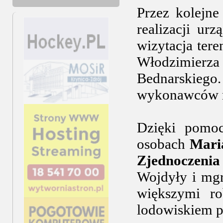
Przez kolejne
realizacji ur
wizytacja te
Włodzimierza 
Bednarskieg
wykonawców mu
Dzięki pomo
osobach
Mari
Zjednoczenia
Wojdyły i mg
większymi ro
lodowiskiem 