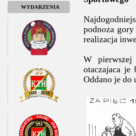
WYDARZENIA
Najdogodniej
podnoza gory 
realizacja inw
W pierwszej
otaczajaca je
Oddano je do 