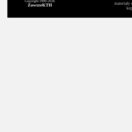
Copyright 1999-
2026
materiały 
ZawszeKTH
kop