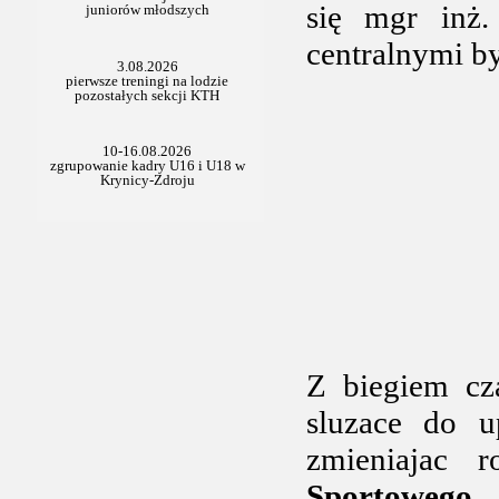
się mgr inż
centralnymi by
Z biegiem cz
sluzace do up
zmieniajac
Sportowego