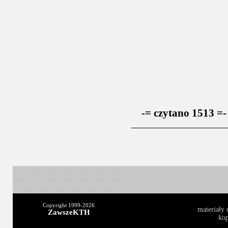
-= czytano 1513 =-
2025
2024
2023
2022
2021
2020
2019
2018
2017
2016
2015
2014
2013
2012
2011
2010
2009
2008
2004
2003
Copyright 1999-
2026
materiały 
ZawszeKTH
kop