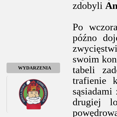
zdobyli
An
Po wczora
późno doj
zwycięstw
swoim konc
tabeli za
WYDARZENIA
trafienie
sąsiadami 
drugiej l
powędrowa