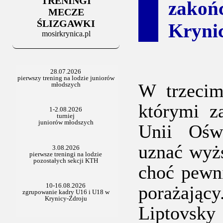
TRENINGI
06.07.2025
zakoń
Stowarzyszenie po Walnym
MECZE
ŚLIZGAWKI
Kryni
mosirkrynica.pl
W trzecim
którymi z
Unii Oś
uznać wyżs
choć pewni
porażając
Liptovsky