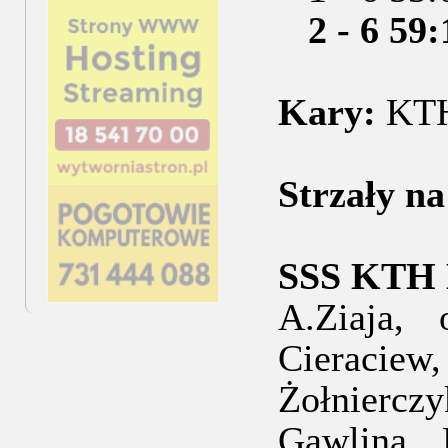
2 - 6 59
Kary:
KTH 
Strzały n
SSS KTH 
A.Ziaja,
Cieracie
Żołniercz
Gawlina, 