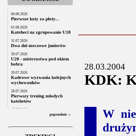
06.08.2026
Pierwsze koty za płoty...
01.08.2026
Kateheci na zgrupowanie U18
31.07.2026
Dwa dni meczowe juniorów
30.07.2026
U20 - mistrzostwa pod okiem
bobra
28.03.2004
29.07.2026
KDK: K
Kadrowe wyzwania kolejnych
wychowanków
28.07.2026
Pierwszy trening młodych
katehetów
W nie
17.07.2026
U20: z kraju i z zagranicy
poprzednie
»
07.07.2026
druży
Za trzy tygodnie na lód