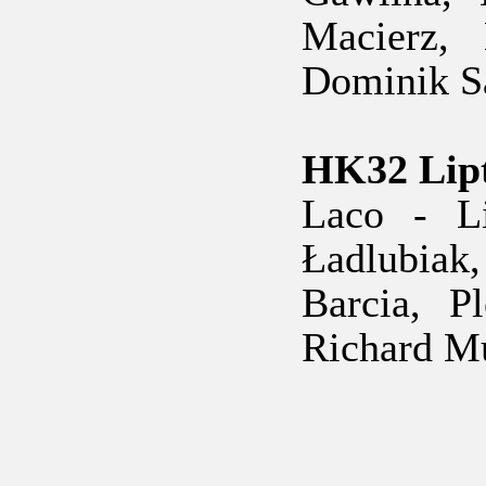
Macierz, 
Dominik S
HK32 Lipt
Laco - Li
Ładlubiak,
Barcia, P
Richard M