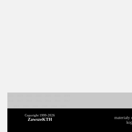
2025
2024
2023
2022
2021
2020
2019
2018
2017
2016
2015
2014
2013
2012
2011
2010
2009
2008
2004
2003
Copyright 1999-
2026
materiały 
ZawszeKTH
kop