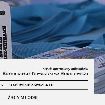
serwis internetowy miłośników
K
T
H
RYNICKIEGO
OWARZYSTWA
OKEJOWEGO
KA
|
O SERWISIE ZAWSZEKTH
ŻACY MŁODSI