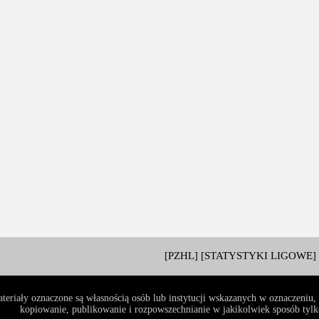
[PZHL]
[STATYSTYKI LIGOWE]
teriały oznaczone są własnością osób lub instytucji wskazanych w oznaczeniu
kopiowanie, publikowanie i rozpowszechnianie w jakikolwiek sposób tylko