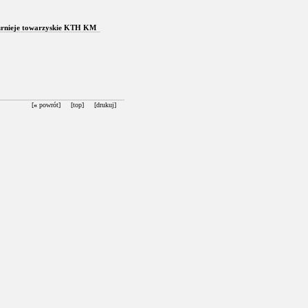
turnieje towarzyskie KTH KM
[
«
powrót]
[top]
[drukuj]