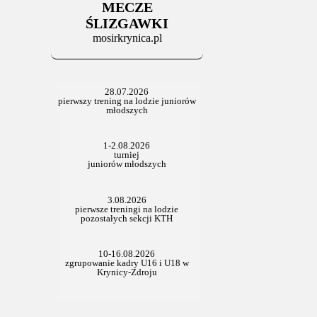
Stowarzyszenie po Walnym
MECZE
ŚLIZGAWKI
mosirkrynica.pl