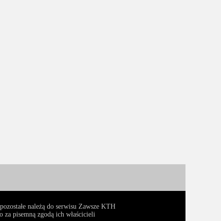
, pozostałe należą do serwisu Zawsze KTH
 za pisemną zgodą ich właścicieli