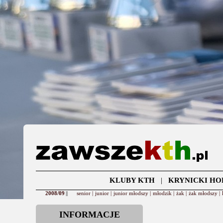
KLUBY KTH
|
KRYNICKI HO
2008/09
||
senior |
junior |
junior młodszy |
młodzik |
żak |
żak młodszy |
INFORMACJE