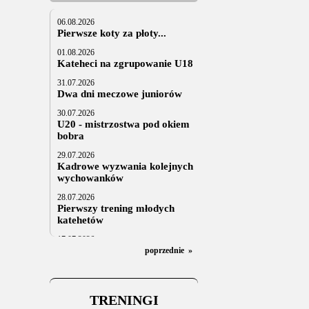
06.08.2026
Pierwsze koty za płoty...
01.08.2026
Kateheci na zgrupowanie U18
31.07.2026
Dwa dni meczowe juniorów
30.07.2026
U20 - mistrzostwa pod okiem
bobra
29.07.2026
Kadrowe wyzwania kolejnych
wychowanków
28.07.2026
Pierwszy trening młodych
katehetów
17.07.2026
U20: z kraju i z zagranicy
poprzednie
»
07.07.2026
Za trzy tygodnie na lód
TRENINGI
06.07.2025