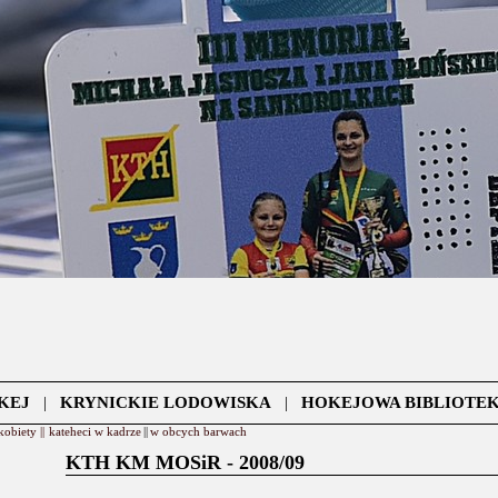
KEJ
|
KRYNICKIE LODOWISKA
|
HOKEJOWA BIBLIOTE
kobiety ||
kateheci w kadrze
||
w obcych barwach
KTH KM MOSiR - 2008/09