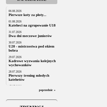
06.08.2026
Pierwsze koty za płoty...
01.08.2026
Kateheci na zgrupowanie U18
31.07.2026
Dwa dni meczowe juniorów
30.07.2026
U20 - mistrzostwa pod okiem
bobra
29.07.2026
Kadrowe wyzwania kolejnych
wychowanków
28.07.2026
Pierwszy trening młodych
katehetów
17.07.2026
U20: z kraju i z zagranicy
poprzednie
»
07.07.2026
Za trzy tygodnie na lód