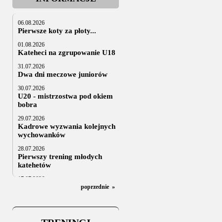
06.08.2026
Pierwsze koty za płoty...
01.08.2026
Kateheci na zgrupowanie U18
31.07.2026
Dwa dni meczowe juniorów
30.07.2026
U20 - mistrzostwa pod okiem
bobra
29.07.2026
Kadrowe wyzwania kolejnych
wychowanków
28.07.2026
Pierwszy trening młodych
katehetów
17.07.2026
U20: z kraju i z zagranicy
poprzednie
»
07.07.2026
Za trzy tygodnie na lód