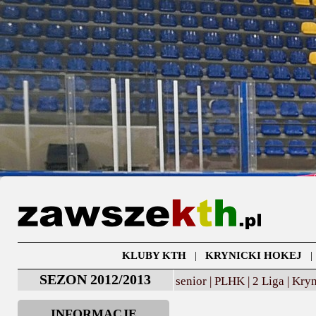
KLUBY KTH
|
KRYNICKI HOKEJ
SEZON 2012/2013
senior |
PLHK |
2 Liga |
Kryn
INFORMACJE