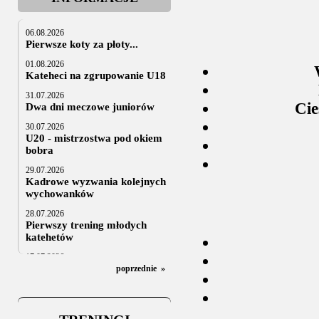
06.08.2026
Pierwsze koty za płoty...
01.08.2026
Kateheci na zgrupowanie U18
31.07.2026
Cie
Dwa dni meczowe juniorów
30.07.2026
U20 - mistrzostwa pod okiem
bobra
29.07.2026
Kadrowe wyzwania kolejnych
wychowanków
28.07.2026
Pierwszy trening młodych
katehetów
17.07.2026
U20: z kraju i z zagranicy
poprzednie
»
07.07.2026
Za trzy tygodnie na lód