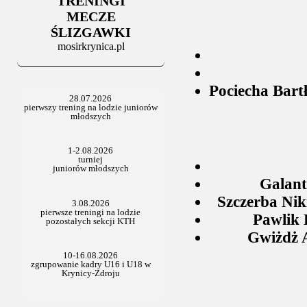
TRENINGI
06.07.2025
Stowarzyszenie po Walnym
MECZE
ŚLIZGAWKI
mosirkrynica.pl
Pociecha Bart
Galant
Szczerba Nik
Pawlik 
Gwiżdż 