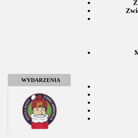
Z
Zwi
M
WYDARZENIA