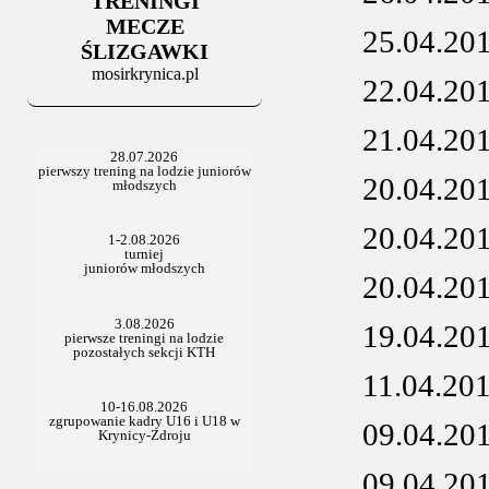
TRENINGI
06.07.2025
Stowarzyszenie po Walnym
MECZE
25.04.20
ŚLIZGAWKI
mosirkrynica.pl
22.04.20
21.04.20
20.04.20
20.04.20
20.04.20
19.04.20
11.04.20
09.04.20
09.04.20