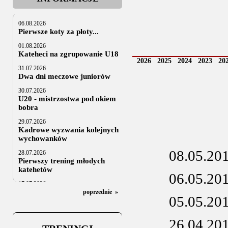
06.08.2026
Pierwsze koty za płoty...
01.08.2026
Kateheci na zgrupowanie U18
2026
2025
2024
2023
20
31.07.2026
Dwa dni meczowe juniorów
30.07.2026
U20 - mistrzostwa pod okiem
bobra
29.07.2026
Kadrowe wyzwania kolejnych
wychowanków
08.05.20
28.07.2026
Pierwszy trening młodych
katehetów
06.05.20
17.07.2026
U20: z kraju i z zagranicy
poprzednie
»
05.05.20
07.07.2026
Za trzy tygodnie na lód
26.04.20