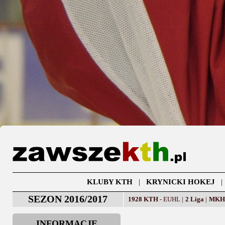
KLUBY KTH
|
KRYNICKI HOKEJ
SEZON 2016/2017
1928 KTH
- EUHL |
2 Liga
|
MK
INFORMACJE