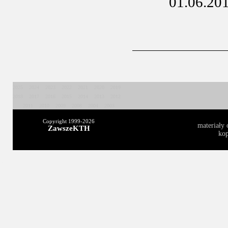
01.06.20
2025
2024
2023
2022
2021
2020
2019
2018
2017
2016
2015
2014
2013
2012
2011
2010
2009
2008
2004
2003
Copyright 1999-
2026
materiały 
ZawszeKTH
kop