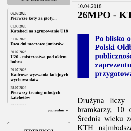
10.04.2018
26MPO - KT
06.08.2026
Pierwsze koty za płoty...
01.08.2026
Kateheci na zgrupowanie U18
Po blisko 
31.07.2026
Dwa dni meczowe juniorów
Polski Ol
30.07.2026
publiczn
U20 - mistrzostwa pod okiem
bobra
zaprezen
29.07.2026
przygotowa
Kadrowe wyzwania kolejnych
wychowanków
28.07.2026
Pierwszy trening młodych
katehetów
Drużyna liczy
17.07.2026
bramkarzy, 10 
U20: z kraju i z zagranicy
poprzednie
»
Średnia wieku z
07.07.2026
Za trzy tygodnie na lód
KTH najmłodszą