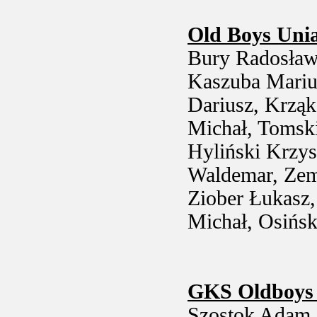
Old Boys Uni
Bury Radosław
Kaszuba Marius
Dariusz, Krząk
Michał, Tomski
Hyliński Krzys
Waldemar, Zem
Ziober Łukasz
Michał, Osińsk
GKS Oldboys 
Szostok Adam,