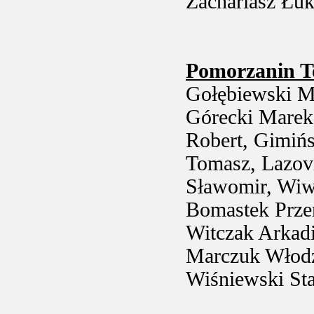
Zachariasz Łuk
Pomorzanin T
Gołębiewski Ma
Górecki Marek,
Robert, Gimińs
Tomasz, Lazovi
Sławomir, Wiwa
Bomastek Prze
Witczak Arkadi
Marczuk Włodzi
Wiśniewski St