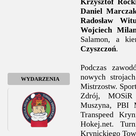
Krzysztof Rock
Daniel Marcza
Radosław Witu
Wojciech Mila
Salamon, a kie
Czyszczoń
.
Podczas zawod
nowych strojac
WYDARZENIA
Mistrzostw. Spor
Zdrój, MOSiR K
Muszyna, PBI M
Transpeed Kryn
Hokej.net. Tur
Krynickiego Tow