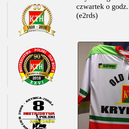
czwartek o godz.
(e2rds)