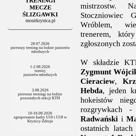
TRENINGI
06.07.2025
mistrzostw. 
Stowarzyszenie po Walnym
MECZE
ŚLIZGAWKI
Stoczniowiec 
mosirkrynica.pl
Wróblem, wie
trenerem, któr
zgłoszonych zos
W składzie KT
Zygmunt Wójci
Cieraciew
,
Krz
Hebda
, jeden 
hokeistów nie
rozgrywkach 
Radwański
i
Ma
ostatnich latac