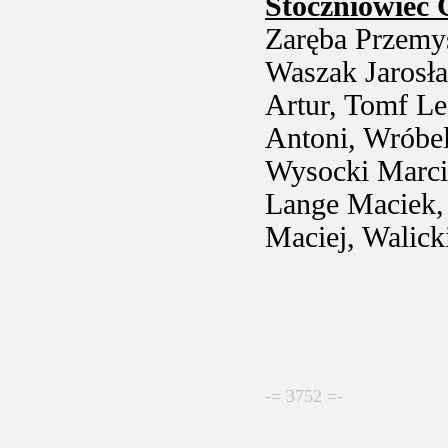
Stoczniowiec
Zaręba Przemys
Waszak Jarosła
Artur, Tomf Le
Antoni, Wróbe
Wysocki Marcin
Lange Maciek,
Maciej, Walick
-= 3752 =-