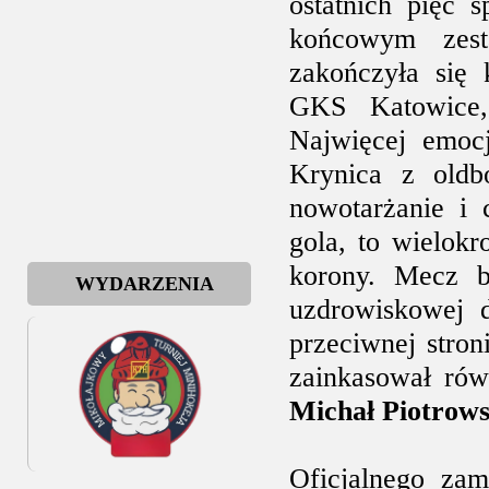
ostatnich pięć 
końcowym zesta
zakończyła się 
GKS Katowice,
Najwięcej emoc
Krynica z oldb
nowotarżanie i 
gola, to wielokr
korony. Mecz b
WYDARZENIA
uzdrowiskowej 
przeciwnej stroni
zainkasował rów
Michał Piotrows
Oficjalnego zam