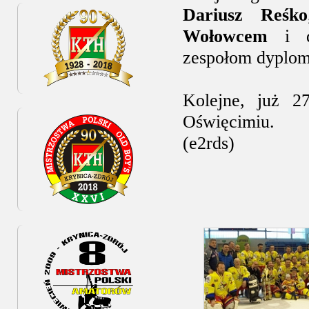
Dariusz Reśko
Wołowcem
i 
zespołom dyplomy
Kolejne, już 2
Oświęcimiu.
(e2rds)