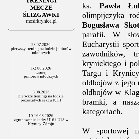
TRENINGI
06.07.2025
ks.
Pawła Łuk
Stowarzyszenie po Walnym
MECZE
olimpijczyka r
ŚLIZGAWKI
mosirkrynica.pl
Bogusława Sko
parafii. W sł
Eucharystii spo
zawodników, tr
krynickiego i p
Targu i Krynicy
oldbojów z jego 
oldbojów w Klage
bramki, a nasz
kategoriach.
W sportowej mat