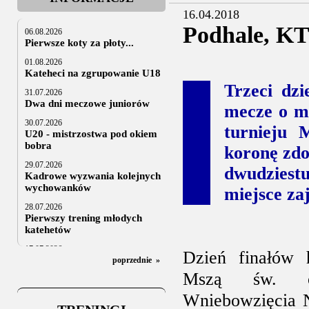
16.04.2018
Podhale, KT
06.08.2026
Pierwsze koty za płoty...
01.08.2026
Kateheci na zgrupowanie U18
Trzeci dz
31.07.2026
Dwa dni meczowe juniorów
mecze o m
30.07.2026
turnieju 
U20 - mistrzostwa pod okiem
bobra
koronę zdo
29.07.2026
dwudziestu
Kadrowe wyzwania kolejnych
wychowanków
miejsce za
28.07.2026
Pierwszy trening młodych
katehetów
17.07.2026
Dzień finałów h
U20: z kraju i z zagranicy
poprzednie
»
Mszą św. o
07.07.2026
Za trzy tygodnie na lód
Wniebowzięcia 