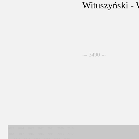
Wituszyński -
-= 3490 =-
2025
2024
2023
2022
2021
2020
2019
2018
2017
2016
2015
2014
2013
2012