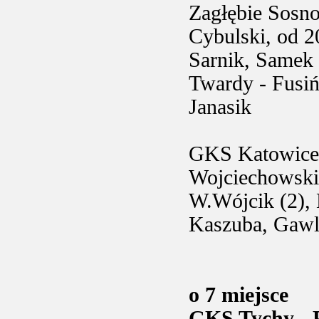
Zagłębie Sosn
Cybulski, od 2
Sarnik, Samek 
Twardy - Fusiń
Janasik
GKS Katowice
Wojciechowski,
W.Wójcik (2), 
Kaszuba, Gawla
o 7 miejsce
GKS Tychy - P