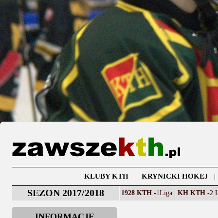
KLUBY KTH
|
KRYNICKI HOKEJ
SEZON 2017/2018
1928 KTH
-1Liga |
KH KTH
-2 L
INFORMACJE