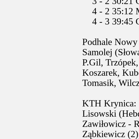
3 - 2 30:21 C
4 - 2 35:12 M
4 - 3 39:45 C
Podhale Nowy 
Samolej (Słowa
P.Gil, Trzópek,
Koszarek, Kubo
Tomasik, Wilcz
KTH Krynica:
Lisowski (Hebd
Zawiłowicz - R
Ząbkiewicz (2)