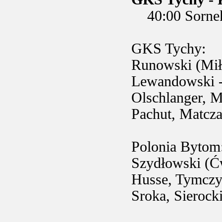
40:00 Sornek 
GKS Tychy:
Runowski (Miłe
Lewandowski -
Olschlanger, M
Pachut, Matcz
Polonia Bytom
Szydłowski (Ćw
Husse, Tymczy
Sroka, Sierock