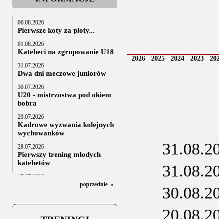
06.08.2026
Pierwsze koty za płoty...
01.08.2026
Kateheci na zgrupowanie U18
2026
2025
2024
2023
20
31.07.2026
Dwa dni meczowe juniorów
30.07.2026
U20 - mistrzostwa pod okiem
bobra
29.07.2026
Kadrowe wyzwania kolejnych
wychowanków
31.08.2
28.07.2026
Pierwszy trening młodych
katehetów
31.08.2
17.07.2026
U20: z kraju i z zagranicy
poprzednie
»
30.08.2
07.07.2026
Za trzy tygodnie na lód
20.08.2