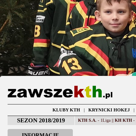
KLUBY KTH
|
KRYNICKI HOKEJ
SEZON 2018/2019
KTH S.A.
- 1Liga ||
KH KTH
- 
INFORMACJE