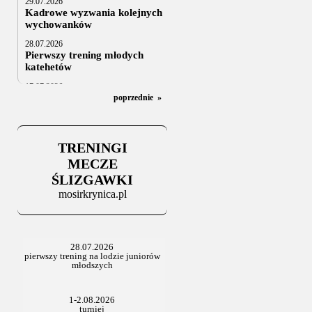
29.07.2026
Kadrowe wyzwania kolejnych
wychowanków
28.07.2026
Pierwszy trening młodych
katehetów
17.07.2026
U20: z kraju i z zagranicy
poprzednie
»
07.07.2026
Za trzy tygodnie na lód
TRENINGI
06.07.2025
Stowarzyszenie po Walnym
MECZE
ŚLIZGAWKI
mosirkrynica.pl