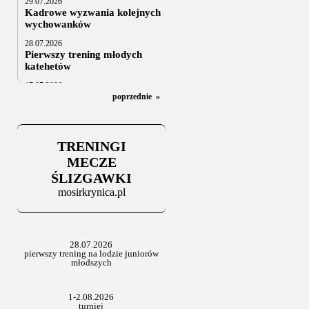
29.07.2026
Kadrowe wyzwania kolejnych
wychowanków
28.07.2026
Pierwszy trening młodych
katehetów
17.07.2026
U20: z kraju i z zagranicy
poprzednie
»
07.07.2026
Za trzy tygodnie na lód
TRENINGI
06.07.2025
Stowarzyszenie po Walnym
MECZE
ŚLIZGAWKI
mosirkrynica.pl