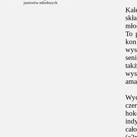
Kal
skł
mło
To 
kon
wys
sen
tak
wys
amat
Wyd
cze
hok
ind
cał