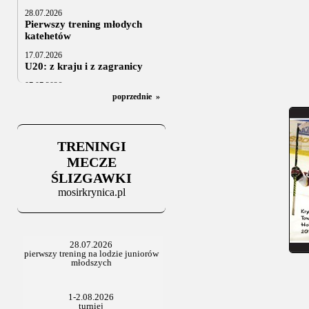
28.07.2026
Pierwszy trening młodych
katehetów
17.07.2026
U20: z kraju i z zagranicy
07.07.2026
Za trzy tygodnie na lód
poprzednie
»
06.07.2025
Stowarzyszenie po Walnym
TRENINGI
MECZE
ŚLIZGAWKI
mosirkrynica.pl