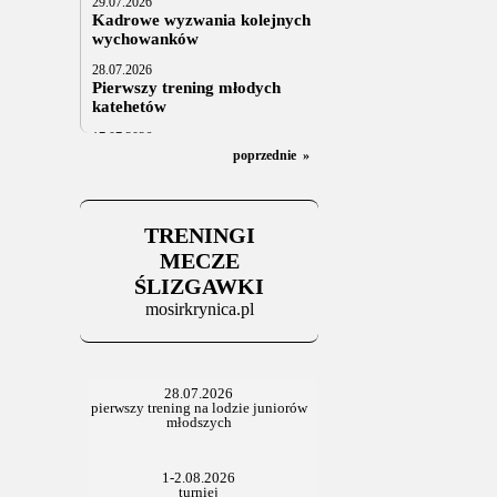
29.07.2026
Kadrowe wyzwania kolejnych
wychowanków
28.07.2026
Pierwszy trening młodych
katehetów
17.07.2026
U20: z kraju i z zagranicy
poprzednie
»
07.07.2026
Za trzy tygodnie na lód
TRENINGI
06.07.2025
Stowarzyszenie po Walnym
MECZE
ŚLIZGAWKI
mosirkrynica.pl