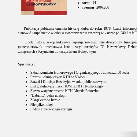
stron
: 44
rozmiar
: 200x200
Publikacja pobieżnie omawia historię klubu do roku 1978. Część informacji
stanowić uzupełnienie wiedzy o stowarzyszeniu zawartej w książce pt. "40 Lat K
Obok historii sekcji hokejowej opisuje również inne dyscypliny funkcjonuj
(saneczkarstwo), przedstawia krótki zarys turniejów "O Kryształowy Dzban
związanych z Krynickim Towarzystwem Hokejowym.
Spis treści :
Skład Komitetu Honorowego i Organizacyjnego Jubileuszu 50-lecia
Prezesi i olimpijczycy KTH w 50-leciu
Zarząd i Komisja Rewizyjna w roku jubileuszowym
List gratulacyjny I sekr. KWPZPR H.Kosteckiego
Słowo wstępne prezesa KTH Alfreda Potoczka
"Dzban..." pełen atrakcji
Z krążkiem w herbie
Nie tylko hokej
Ludzie z pierwszego szeregu