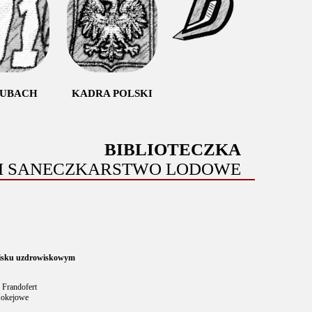
LUBACH
KADRA POLSKI
BIBLIOTECZKA
E I SANECZKARSTWO LODOWE
owisku uzdrowiskowym
 Frandofert
Hokejowe