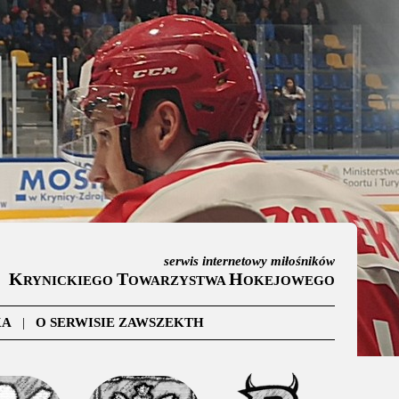
serwis internetowy miłośników
K
T
H
RYNICKIEGO
OWARZYSTWA
OKEJOWEGO
KA
|
O SERWISIE ZAWSZEKTH