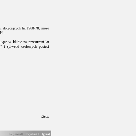
, dotyczących lat 1968-78, może
TH".
ące w klubie na przestrzeni lat
" i sylwetki czołowych postaci
e2rds
[« powrót]
[wydruk]
[góra]