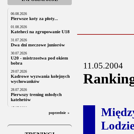
06.08.2026
Pierwsze koty za płoty...
01.08.2026
Kateheci na zgrupowanie U18
31.07.2026
Dwa dni meczowe juniorów
30.07.2026
U20 - mistrzostwa pod okiem
bobra
11.05.2004
29.07.2026
Rankin
Kadrowe wyzwania kolejnych
wychowanków
28.07.2026
Pierwszy trening młodych
katehetów
Międ
17.07.2026
U20: z kraju i z zagranicy
poprzednie
»
07.07.2026
Lodzi
Za trzy tygodnie na lód