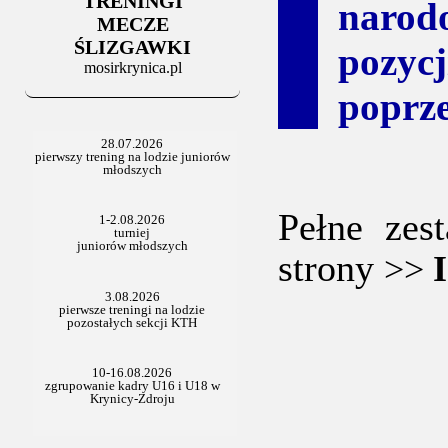
TRENINGI
06.07.2025
narod
Stowarzyszenie po Walnym
MECZE
ŚLIZGAWKI
pozyc
mosirkrynica.pl
poprze
Pełne zes
strony
>>