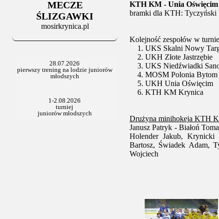
MECZE
KTH KM - Unia Oświęcim 
bramki dla KTH: Tyczyński
ŚLIZGAWKI
mosirkrynica.pl
Kolejność zespołów w turni
1. UKS Skalni Nowy Tar
2. UKH Złote Jastrzębie
3. UKS Niedźwiadki San
4. MOSM Polonia Bytom
5. UKH Unia Oświęcim
6. KTH KM Krynica
Drużyna minihokeja KTH K
Janusz Patryk - Białoń Toma
Holender Jakub, Krynicki
Bartosz, Świadek Adam, T
Wojciech