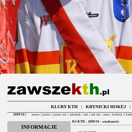
KLUBY KTH
|
KRYNICKI HOKEJ
2009/10
||
senior |
junior |
junior mł. |
młodzik |
żak |
żak mł. |
mini |
kobiety ||
kate
KS KTH - 2009/10
-
wiadomości
INFORMACJE