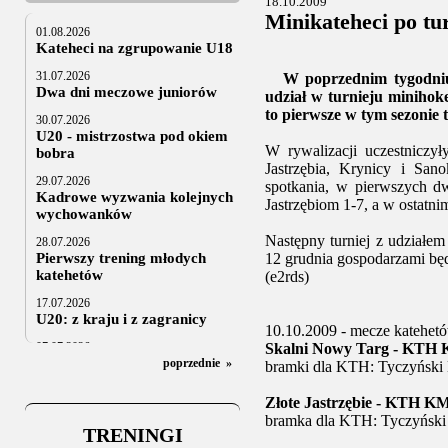
18.10.2009
Minikateheci po tu
01.08.2026
Kateheci na zgrupowanie U18
31.07.2026
W poprzednim tygodniu n
Dwa dni meczowe juniorów
udział w turnieju minihok
to pierwsze w tym sezonie 
30.07.2026
U20 - mistrzostwa pod okiem
W rywalizacji uczestniczy
bobra
Jastrzębia, Krynicy i Sano
29.07.2026
spotkania, w pierwszych d
Kadrowe wyzwania kolejnych
Jastrzębiom 1-7, a w ostatn
wychowanków
Następny turniej z udziałem
28.07.2026
Pierwszy trening młodych
12 grudnia gospodarzami będ
katehetów
(e2rds)
17.07.2026
U20: z kraju i z zagranicy
10.10.2009 - mecze katehet
07.07.2026
Skalni Nowy Targ - KTH K
Za trzy tygodnie na lód
poprzednie
»
bramki dla KTH: Tyczyński
06.07.2025
Złote Jastrzębie - KTH KM
Stowarzyszenie po Walnym
bramka dla KTH: Tyczyńsk
TRENINGI