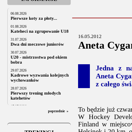
06.08.2026
Pierwsze koty za płoty...
01.08.2026
Kateheci na zgrupowanie U18
16.05.2012
31.07.2026
Aneta Cygan
Dwa dni meczowe juniorów
30.07.2026
U20 - mistrzostwa pod okiem
bobra
Jedna z na
29.07.2026
Aneta Cyga
Kadrowe wyzwania kolejnych
wychowanków
z całego świ
28.07.2026
Pierwszy trening młodych
katehetów
17.07.2026
To będzie już czwa
U20: z kraju i z zagranicy
poprzednie
»
W Hockey Develo
07.07.2026
Finland w miejsco
Za trzy tygodnie na lód
Helsinek i 20 km. 