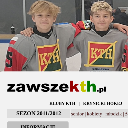
KLUBY KTH
|
KRYNICKI HOKEJ
SEZON 2011/2012
senior |
kobiety |
młodzik |
ż
INFORMACJE