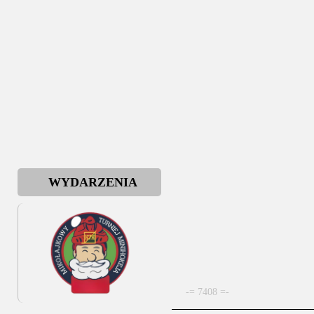
WYDARZENIA
-= 7408 =-