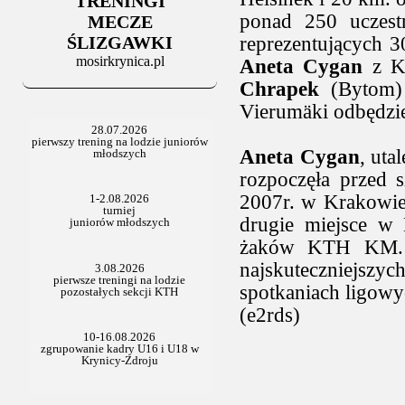
TRENINGI
06.07.2025
Stowarzyszenie po Walnym
ponad 250 uczest
MECZE
ŚLIZGAWKI
reprezentujących 3
mosirkrynica.pl
Aneta Cygan
z K
Chrapek
(Bytom
Vierumäki odbędzie
Aneta Cygan
, uta
rozpoczęła przed 
2007r. w Krakowie
drugie miejsce w
żaków KTH KM. Ob
najskuteczniejs
spotkaniach ligowyc
(e2rds)