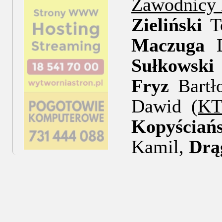
Zawodnicy 
Zieliński
T
Maczuga
D
Sułkowski
Fryz
Bartł
Dawid
(K
Kopyściańs
Kamil,
Drą