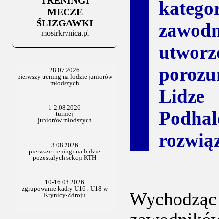
TRENINGI
06.07.2025
kateg
Stowarzyszenie po Walnym
MECZE
ŚLIZGAWKI
zawodn
mosirkrynica.pl
utwor
porozu
Lidze 
Podha
rozwią
Wychodząc 