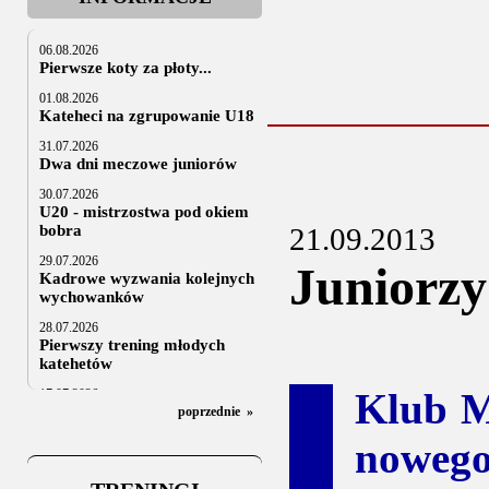
06.08.2026
Pierwsze koty za płoty...
01.08.2026
Kateheci na zgrupowanie U18
31.07.2026
Dwa dni meczowe juniorów
30.07.2026
U20 - mistrzostwa pod okiem
bobra
21.09.2013
29.07.2026
Juniorzy 
Kadrowe wyzwania kolejnych
wychowanków
28.07.2026
Pierwszy trening młodych
katehetów
Klub M
17.07.2026
U20: z kraju i z zagranicy
poprzednie
»
07.07.2026
noweg
Za trzy tygodnie na lód