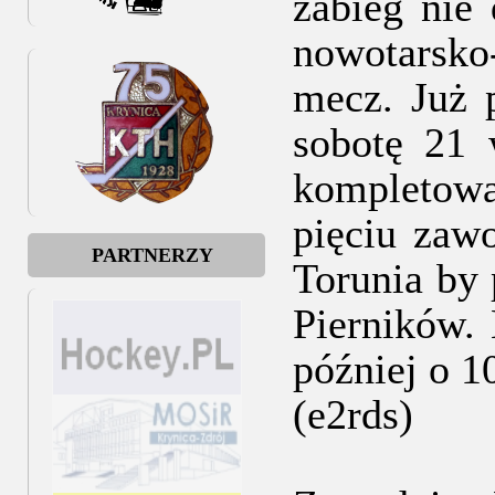
zabieg nie
nowotarsko
mecz. Już 
sobotę 21 
kompletowa
pięciu zaw
PARTNERZY
Torunia by
Pierników.
później o 1
(e2rds)