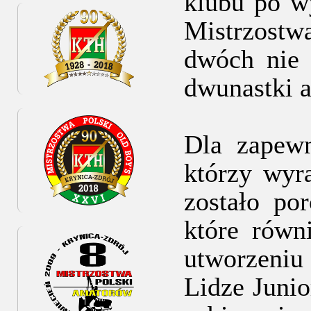
klubu po w
Mistrzost
dwóch nie 
dwunastki a
Dla zapewn
którzy wyr
zostało p
które równ
utworzeniu
Lidze Juni