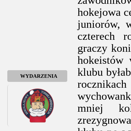
zawodnikó
hokejowa ce
juniorów, 
czterech 
graczy koni
hokeistów 
klubu była
WYDARZENIA
rocznika
wychowanka
mniej ko
zrezygnował