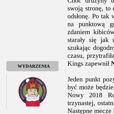
Choć drużyny us
swoją stronę, to
odsłonę. Po tak
na punktową gr
zdaniem kibicó
starały się jak
szukając dogodn
czasu, przytrafi
Kings zapewnił
WYDARZENIA
Jeden punkt poz
być może będzi
Nowy 2018 Rok
trzynastej, osta
Następne mecze l