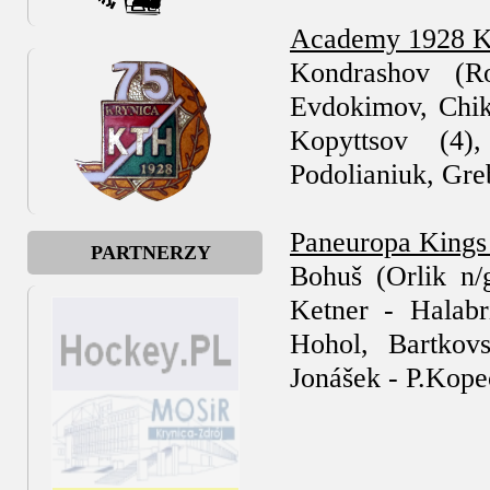
Academy 1928 K
Kondrashov (R
Evdokimov, Chik
Kopyttsov (4),
Podolianiuk, Gre
Paneuropa Kings 
PARTNERZY
Bohuš (Orlik n/
Ketner - Halabr
Hohol, Bartkov
Jonášek - P.Kop