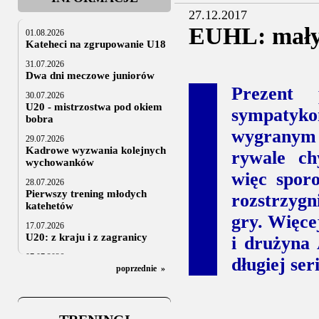
27.12.2017
EUHL: mały
01.08.2026
Kateheci na zgrupowanie U18
31.07.2026
Dwa dni meczowe juniorów
Prezent 
30.07.2026
U20 - mistrzostwa pod okiem
sympatyko
bobra
wygranym 
29.07.2026
Kadrowe wyzwania kolejnych
rywale ch
wychowanków
więc spor
28.07.2026
Pierwszy trening młodych
rozstrzygn
katehetów
gry. Więce
17.07.2026
U20: z kraju i z zagranicy
i drużyna
07.07.2026
długiej se
Za trzy tygodnie na lód
poprzednie
»
06.07.2025
Stowarzyszenie po Walnym