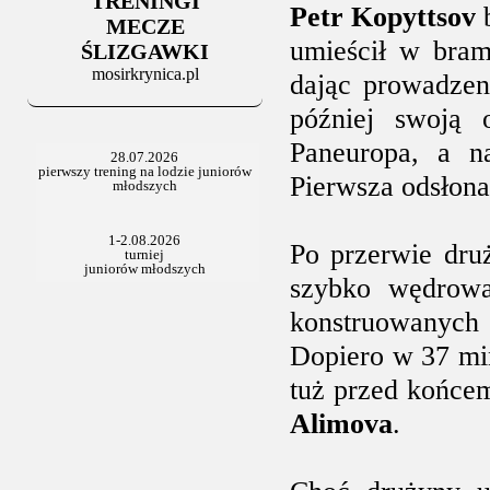
TRENINGI
Petr Kopyttsov
b
MECZE
umieścił w bra
ŚLIZGAWKI
mosirkrynica.pl
dając prowadzen
później swoją o
Paneuropa, a n
Pierwsza odsłona
Po przerwie dru
szybko wędrowa
konstruowanych 
Dopiero w 37 mi
tuż przed końcem
Alimova
.