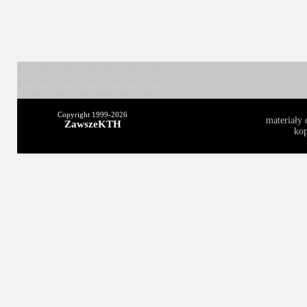
2025
2024
2023
2022
2021
2020
2019
2018
2017
2016
2015
2014
2013
2012
2011
2010
2009
2008
2004
2003
Copyright 1999-
2026
materiały 
ZawszeKTH
kop