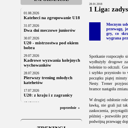
28.01.2018
1 Liga: zadys
01.08.2026
Kateheci na zgrupowanie U18
Mocnym uderz
31.07.2026
przewagę, j
Dwa dni meczowe juniorów
gry, co skr
wygrana prz
30.07.2026
U20 - mistrzostwa pod okiem
bobra
29.07.2026
Spotkanie rozpoczęło s
Kadrowe wyzwania kolejnych
wydłużyły drogowe zat
wychowanków
boleśnie to odczuli. G
i szybko przyniosło to 
28.07.2026
Pierwszy trening młodych
początku piątej minuty
katehetów
Nesty. Trener przyjez
bramce nastąpiła zmiana
17.07.2026
U20: z kraju i z zagranicy
W drugiej odsłonie rol
07.07.2026
ławką, nie grali już t
Za trzy tygodnie na lód
poprzednie
»
zaskoczenia, przystąpi
06.07.2025
później - pozwoliło pr
Stowarzyszenie po Walnym
podwójną przewagę dop