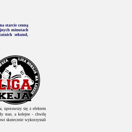
na starcie cenną
ejnych minutach
tatnich sekund,
a, uporawszy się z efektem
ły stan, a kolejne - chwilę
wi skutecznie wykorzystali