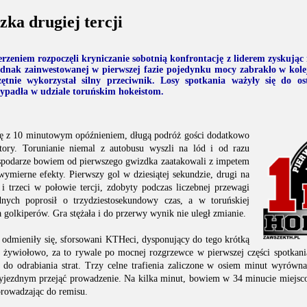
zka drugiej tercji
eniem rozpoczęli kryniczanie sobotnią konfrontację z liderem zyskując 
ednak zainwestowanej w pierwszej fazie pojedynku mocy zabrakło w kol
zętnie wykorzystał silny przeciwnik. Losy spotkania ważyły się do os
ypadła w udziale toruńskim hokeistom.
ię z 10 minutowym opóźnieniem, długą podróż gości dodatkowo
ory. Torunianie niemal z autobusu wyszli na lód i od razu
ospodarze bowiem od pierwszego gwizdka zaatakowali z impetem
wymierne efekty. Pierwszy gol w dziesiątej sekundzie, drugi na
 i trzeci w połowie tercji, zdobyty podczas liczebnej przewagi
dnych poprosił o trzydziestosekundowy czas, a w toruńskiej
 golkiperów. Gra stężała i do przerwy wynik nie uległ zmianie.
e odmieniły się, sforsowani KTHeci, dysponujący do tego krótką
ak żywiołowo, za to rywale po mocnej rozgrzewce w pierwszej części spotkani
li do odrabiania strat. Trzy celne trafienia zaliczone w osiem minut wyrówna
zyjezdnym przejąć prowadzenie. Na kilka minut, bowiem w 34 minucie miejsco
rowadzając do remisu.