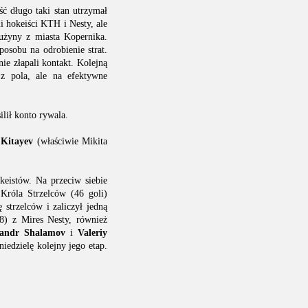
ć długo taki stan utrzymał
i hokeiści KTH i Nesty, ale
użyny z miasta Kopernika.
posobu na odrobienie strat.
ie złapali kontakt. Kolejną
z pola, ale na efektywne
lił konto rywala.
 Kitayev
(właściwie Mikita
keistów. Na przeciw siebie
 Króla Strzelców (46 goli)
 strzelców i zaliczył jedną
8) z Mires Nesty, również
sandr Shalamov
i
Valeriy
edzielę kolejny jego etap.