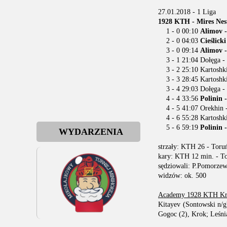
27.01.2018 - 1 Liga
1928 KTH - Mires Nest
1 - 0 00:10
Alimov -
2 - 0 04:03
Cieślick
3 - 0 09:14
Alimov 
3 - 1 21:04 Dołęga - 
3 - 2 25:10 Kartoshki
3 - 3 28:45 Kartoshkin
3 - 4 29:03 Dołęga - 
4 - 4 33:56
Polinin 
4 - 5 41:07 Orekhin 
4 - 6 55:28 Kartoshki
5 - 6 59:19
Polinin 
WYDARZENIA
strzały: KTH 26 - Toru
kary: KTH 12 min. - T
sędziowali: P.Pomorzew
widzów: ok. 500
Academy 1928 KTH Kry
Kitayev (Sontowski n/g
Gogoc (2), Krok; Leśnia