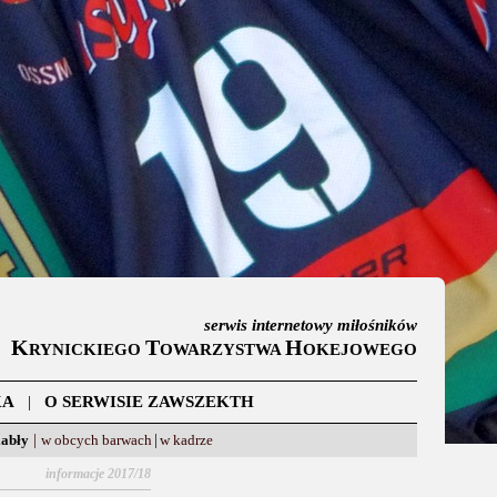
serwis internetowy miłośników
K
T
H
RYNICKIEGO
OWARZYSTWA
OKEJOWEGO
KA
|
O SERWISIE ZAWSZEKTH
iabły
|
w obcych barwach
|
w kadrze
informacje 2017/18