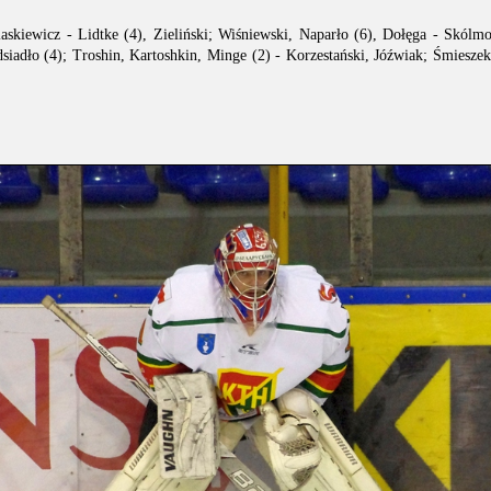
askiewicz - Lidtke (4), Zieliński; Wiśniewski, Naparło (6), Dołęga - Skólm
siadło (4); Troshin, Kartoshkin, Minge (2) - Korzestański, Jóźwiak; Śmieszek