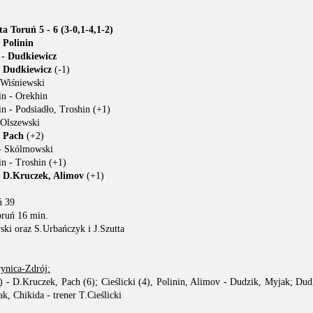
a Toruń 5 - 6 (3-0,1-4,1-2)
 Polinin
i - Dudkiewicz
- Dudkiewicz
(-1)
Wiśniewski
n - Orekhin
 - Podsiadło, Troshin (+1)
Olszewski
- Pach
(+2)
- Skólmowski
n - Troshin (+1)
- D.Kruczek, Alimov
(+1)
ń 39
oruń 16 min.
ski oraz S.Urbańczyk i J.Szutta
nica-Zdrój:
) - D.Kruczek, Pach (6); Cieślicki (4), Polinin, Alimov - Dudzik, Myjak; Du
k, Chikida - trener T.Cieślicki