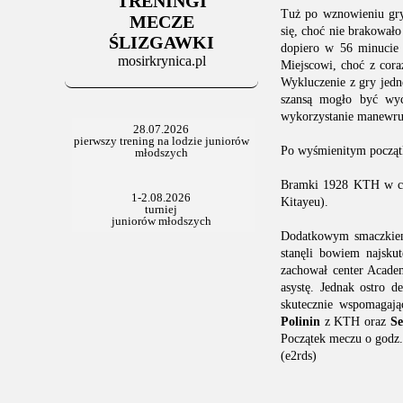
TRENINGI
Tuż po wznowieniu gry 
MECZE
się, choć nie brakował
ŚLIZGAWKI
dopiero w 56 minucie 
mosirkrynica.pl
Miejscowi, choć z cora
Wykluczenie z gry jedn
szansą mogło być wyc
wykorzystanie manewru 
Po wyśmienitym początku
Bramki 1928 KTH w cał
Kitayeu).
Dodatkowym smaczkiem k
stanęli bowiem najskut
zachował center Acad
asystę. Jednak ostro 
skutecznie wspomagają
Polinin
z KTH oraz
S
Początek meczu o godz.
(e2rds)