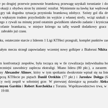
po drugiej przerwie ponownie bramkową przewagę uzyskali torunianie i doś
o okazji z obydwu stron by zmienić rezultat. Wymiennie na ławkę kar wędrowal
gry tak dogodna sytuacja przyniosła bramkową zdobycz. Szósty gol dla dr
z większym trudem przychodziło im wyjście z własnej strefy, wciąż szukali s
ego z rywali na minutę przed ostatnim gwizdkiem ułatwiło zadanie i kryniczan
ofanie bramkarza, w miejsce którego na taflę wszedł dodatkowy gracz 
zabrakło już czasu.
, ostatecznie starcie z liderem 1 Ligi KTHeci przegrali, komplet punktów zasi
ym meczu strzegł zapowiadany wczeniej nowy golkiper z Białorusi
Nikita
onfrontacji zespołów, była tocząca się w tle rywalizacja indywidualna ho
eczniejsi zawodnicy zaplecza ekstraligi. Miano lidera (80 pkt.), a zarazem
emy
Alexander Alimov
, który w tym spotkaniu dwukrotnie wpisał się na listę
depczą KTHecie po piętach
Daniil Orekhin
(77 pkt.) i
Jarosław Dołęga
(6
cy swój zespół w sobotniej grze. W pierwszej dziesiątce są ponadto
Alek
emyon Garshin
i
Robert Korchokha
z Torunia. Współzawodnictwo trwa, w ni
 19:00.