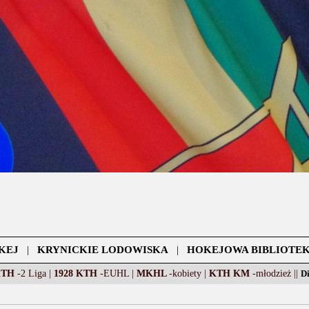
KEJ
|
KRYNICKIE LODOWISKA
|
HOKEJOWA BIBLIOTE
KTH
-2 Liga |
1928 KTH
-EUHL |
MKHL
-kobiety |
KTH KM
-młodzież ||
D