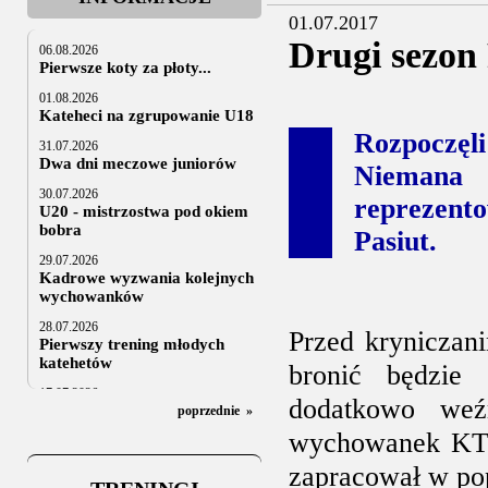
01.07.2017
Drugi sezon 
06.08.2026
Pierwsze koty za płoty...
01.08.2026
Kateheci na zgrupowanie U18
Rozpoczęl
31.07.2026
Dwa dni meczowe juniorów
Niemana 
30.07.2026
reprezen
U20 - mistrzostwa pod okiem
bobra
Pasiut
.
29.07.2026
Kadrowe wyzwania kolejnych
wychowanków
28.07.2026
Przed kryniczan
Pierwszy trening młodych
katehetów
bronić będzie 
17.07.2026
dodatkowo weź
U20: z kraju i z zagranicy
poprzednie
»
wychowanek KTH 
07.07.2026
Za trzy tygodnie na lód
zapracował w po