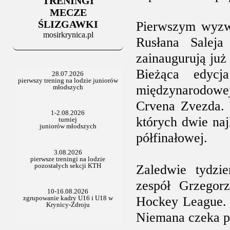
TRENINGI
06.07.2025
Stowarzyszenie po Walnym
MECZE
ŚLIZGAWKI
Pierwszym wyzw
mosirkrynica.pl
Rusłana Saleja 
zainaugurują już 
Bieżąca edyc
międzynarodowej
Crvena Zvezda. 
których dwie na
półfinałowej.
Zaledwie tydzi
zespół Grzegor
Hockey League. I
Niemana czeka p