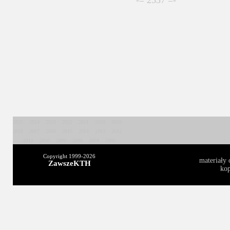
-= 2537 =-
2025
2024
2023
2022
2021
2020
2019
2018
2017
2016
2015
2014
2013
2012
2011
2010
2009
2008
2004
2003
Copyright 1999-
2026
materiały 
ZawszeKTH
kop