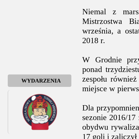
Niemal z mars
Mistrzostwa Bi
września, a ost
2018 r.
W Grodnie przy
ponad trzydzies
zespołu również
WYDARZENIA
miejsce w pierw
Dla przypomnien
sezonie 2016/17 
obydwu rywaliza
17 goli i zaliczył