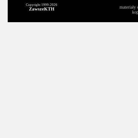
Copyright 1999-
2026
materiały 
ZawszeKTH
kop