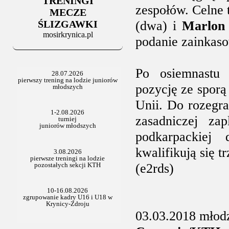
TRENINGI
06.07.2025
zespołów. Celne t
Stowarzyszenie po Walnym
MECZE
ŚLIZGAWKI
(dwa) i
Marlon
mosirkrynica.pl
podanie zainkas
Po osiemnastu 
pozycję ze sporą
Unii. Do rozegra
zasadniczej z
podkarpackiej
kwalifikują się t
(e2rds)
03.03.2018 młod