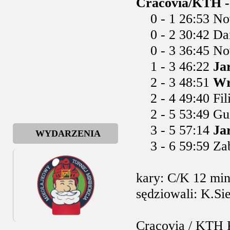
Cracovia/KTH - 
0 - 1 26:53 Now
0 - 2 30:42 Dan
0 - 3 36:45 Now
1 - 3 46:22
Ja
2 - 3 48:51
Wr
2 - 4 49:40 Fil
2 - 5 53:49 Guz
3 - 5 57:14
Ja
WYDARZENIA
3 - 6 59:59 Zab
kary: C/K 12 min
sędziowali: K.S
Cracovia / KTH 