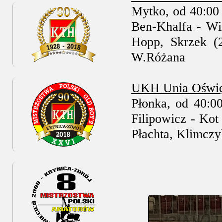
Mytko, od 40:00 
Ben-Khalfa - Wil
Hopp, Skrzek (2
W.Różana
UKH Unia Oświę
Płonka, od 40:00
Filipowicz - Kot
Płachta, Klimczyk