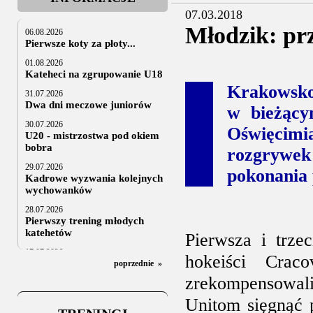
07.03.2018
Młodzik: pr
06.08.2026
Pierwsze koty za płoty...
01.08.2026
Kateheci na zgrupowanie U18
Krakowsko
31.07.2026
Dwa dni meczowe juniorów
w bieżący
30.07.2026
Oświęcimi
U20 - mistrzostwa pod okiem
bobra
rozgrywe
29.07.2026
pokonania 
Kadrowe wyzwania kolejnych
wychowanków
28.07.2026
Pierwszy trening młodych
katehetów
Pierwsza i trze
17.07.2026
hokeiści Crac
U20: z kraju i z zagranicy
poprzednie
»
zrekompensowal
07.07.2026
Za trzy tygodnie na lód
Unitom sięgnąć 