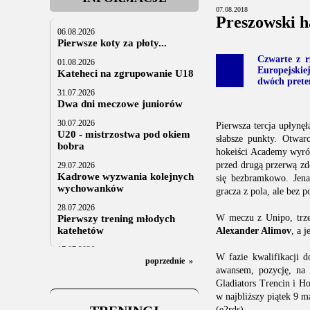
07.08.2018
Preszowski h
06.08.2026
Pierwsze koty za płoty...
Czwarte z r
01.08.2026
Europejskiej
Kateheci na zgrupowanie U18
dwóch prete
31.07.2026
Dwa dni meczowe juniorów
30.07.2026
Pierwsza tercja upłynęł
U20 - mistrzostwa pod okiem
słabsze punkty. Otwar
bobra
hokeiści Academy wyrów
przed drugą przerwą zd
29.07.2026
Kadrowe wyzwania kolejnych
się bezbramkowo. Jen
wychowanków
gracza z pola, ale bez 
28.07.2026
W meczu z Unipo, trzec
Pierwszy trening młodych
katehetów
Alexander Alimov
, a 
17.07.2026
W fazie kwalifikacji 
U20: z kraju i z zagranicy
poprzednie
»
awansem, pozycję, na 
07.07.2026
Gladiators Trencin i 
Za trzy tygodnie na lód
w najbliższy piątek 9 
(e2rds)