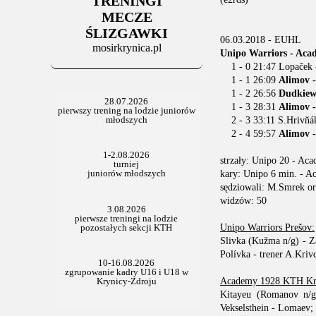
TRENINGI
06.07.2025
Stowarzyszenie po Walnym
MECZE
ŚLIZGAWKI
06.03.2018 - EUHL
mosirkrynica.pl
Unipo Warriors - Acad
1 - 0 21:47 Lopaček -
1 - 1 26:09
Alimov 
1 - 2 26:56
Dudkiewi
1 - 3 28:31
Alimov -
2 - 3 33:11 S.Hrivňák
2 - 4 59:57
Alimov -
strzały: Unipo 20 - Ac
kary: Unipo 6 min. - A
sędziowali: M.Smrek o
widzów: 50
Unipo Warriors Prešov:
Slivka (Kužma n/g) - Z
Polívka - trener A.Kriv
Academy 1928 KTH Kry
Kitayeu (Romanov n/g)
Vekselsthein - Lomaev;