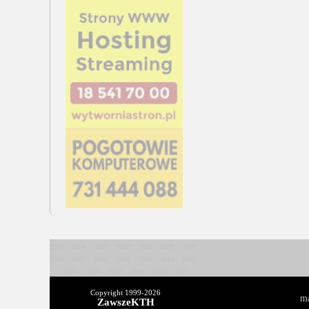
2025
2024
2023
2022
2021
2020
2019
2018
2017
2016
2015
2014
2013
2012
2011
2010
2009
2008
2004
2003
Copyright 1999-
2026
ma
ZawszeKTH