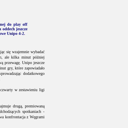
nej do play off
h oddech jeszcze
owe Unipo 4-2.
rając się wzajemnie wybadać
, ale kilka minut później
wą przewagę. Unipo jeszcze
inut gry, które zapowiadało
wprowadzając dodatkowego
.
 czwarty w zestawieniu ligi
 zajmuje drugą, premiowaną
dchodzących spotkaniach -
wa konfrontacja z Węgrami