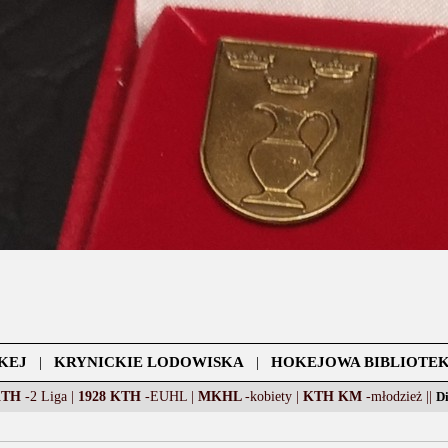
KEJ
|
KRYNICKIE LODOWISKA
|
HOKEJOWA BIBLIOTE
KTH
-2 Liga |
1928 KTH
-EUHL |
MKHL
-kobiety |
KTH KM
-młodzież ||
D