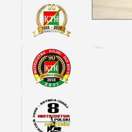
-= 2451 =-