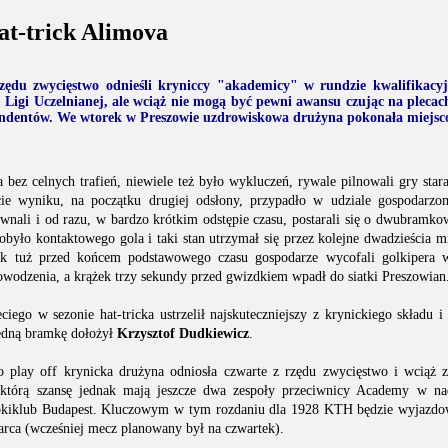
at-trick Alimova
zędu zwycięstwo odnieśli kryniccy "akademicy" w rundzie kwalifikacyj
 Ligi Uczelnianej, ale wciąż nie mogą być pewni awansu czując na plecac
ndentów. We wtorek w Preszowie uzdrowiskowa drużyna pokonała miejsc
a bez celnych trafień, niewiele też było wykluczeń, rywale pilnowali gry sta
cie wyniku, na początku drugiej odsłony, przypadło w udziale gospodarzom
nali i od razu, w bardzo krótkim odstępie czasu, postarali się o dwubramko
obyło kontaktowego gola i taki stan utrzymał się przez kolejne dwadzieścia m
ak tuż przed końcem podstawowego czasu gospodarze wycofali golkipera 
powodzenia, a krążek trzy sekundy przed gwizdkiem wpadł do siatki Preszowian
iego w sezonie hat-tricka ustrzelił najskuteczniejszy z krynickiego składu i
jedną bramkę dołożył
Krzysztof Dudkiewicz
.
do play off krynicka drużyna odniosła czwarte z rzędu zwycięstwo i wciąż
którą szansę jednak mają jeszcze dwa zespoły przeciwnicy Academy w na
Hokiklub Budapest. Kluczowym w tym rozdaniu dla 1928 KTH będzie wyjazdo
marca (wcześniej mecz planowany był na czwartek).