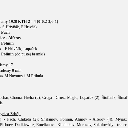
emy 1928 KTH 2 - 4 (0-0,2-3,0-1)
 S.Hrivňák, F.Hrivňák
- Pach
cz - Alferov
 Polinin
 - F.Hrivňák, Lopaček
 Polinin
(do pustej bramki)
ademy 17
cademy 8 min.
raz M.Novotny i M.Pribula
achar, Choma, Hreha (2), Grega - Gross, Magic, Lopaček (2), Štofaník, Šimaľ
da
nica-Zdrój:
 - Pach, Chikida (2); Shalamov, Polinin, Alimov - Alferov (4), Myjak;
 Pichuev, Dudkiewicz, Emelianov - Kindiukov; Morozov, Sokolovskiy - trener