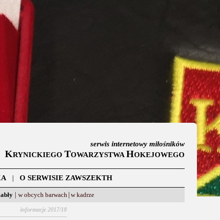
serwis internetowy miłośników
K
T
H
RYNICKIEGO
OWARZYSTWA
OKEJOWEGO
KA
|
O SERWISIE ZAWSZEKTH
iabły
|
w obcych barwach
|
w kadrze
informacje 2017/18