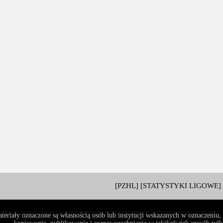
[PZHL]
[STATYSTYKI LIGOWE]
teriały oznaczone są własnością osób lub instytucji wskazanych w oznaczeniu