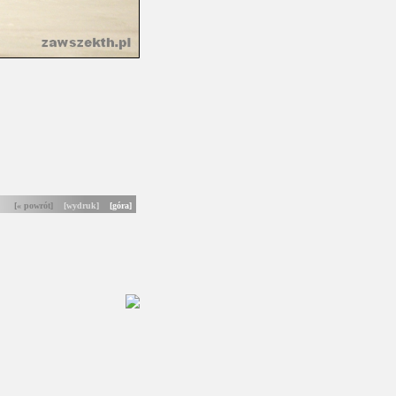
[« powrót]
[wydruk]
[góra]