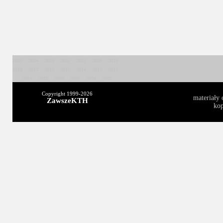
2025
2024
2023
2022
2021
2020
2019
2018
2017
2016
2015
2014
2013
2012
2011
2010
2009
2008
2004
2003
Copyright 1999-
2026
materiały 
ZawszeKTH
kop