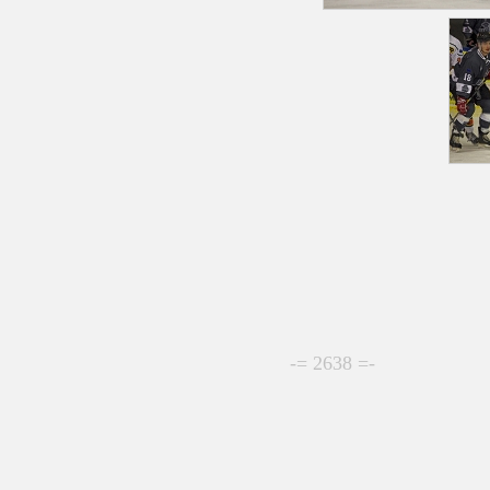
-= 2638 =-