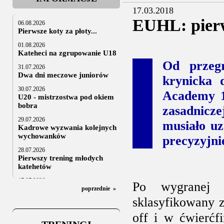
17.03.2018
EUHL: pierw
06.08.2026
Pierwsze koty za płoty...
01.08.2026
Kateheci na zgrupowanie U18
Od przegr
31.07.2026
Dwa dni meczowe juniorów
krynicka
30.07.2026
Academy 1
U20 - mistrzostwa pod okiem
bobra
zasadnicze
29.07.2026
musiało uz
Kadrowe wyzwania kolejnych
wychowanków
precyzyjni
28.07.2026
Pierwszy trening młodych
katehetów
17.07.2026
Po wygranej r
U20: z kraju i z zagranicy
poprzednie
»
sklasyfikowany z
07.07.2026
Za trzy tygodnie na lód
off i w ćwierćf