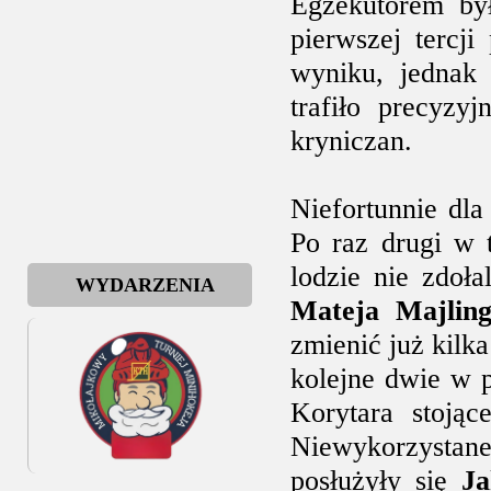
Egzekutorem b
pierwszej tercj
wyniku, jedna
trafiło precyzy
kryniczan.
Niefortunnie dla
Po raz drugi w 
lodzie nie zdoł
WYDARZENIA
Mateja Majlin
zmienić już kilka
kolejne dwie w 
Korytara stojąc
Niewykorzystane 
posłużyły się
J