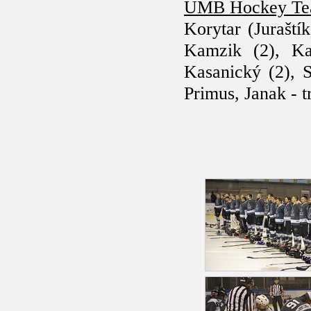
UMB Hockey Tea
Korytar (Juraští
Kamzik (2), Kad
Kasanický (2), 
Primus, Janak - 