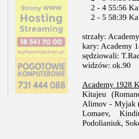
2 - 4 55:56 Ka
2 - 5 58:39 Kam
strzały: Academ
kary: Academy 1
sędziowali: T.Rad
widzów: ok.90
Academy 1928 KT
Kitajeu (Romano
Alimov - Myjak (
Lomaev, Kindi
Podolianiuk, Sok