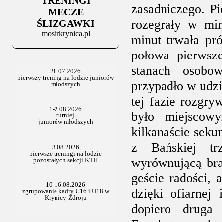
TRENINGI
06.07.2025
zasadniczego. P
Stowarzyszenie po Walnym
MECZE
rozegrały w min
ŚLIZGAWKI
mosirkrynica.pl
minut trwała pró
połowa pierwsze
stanach osobo
przypadło w udz
tej fazie rozgr
było miejscow
kilkanaście seku
z Bańskiej tr
wyrównującą bra
geście radości,
dzięki ofiarnej 
dopiero druga