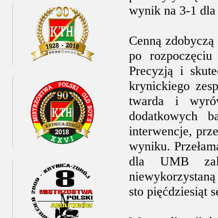
wynik na 3-1 dla
Cenną zdobyczą 
po rozpoczęciu 
Precyzją i skut
krynickiego zes
twarda i wyrów
dodatkowych b
interwencje, prz
wyniku. Przełama
dla UMB za
niewykorzystaną
sto pięćdziesiąt 