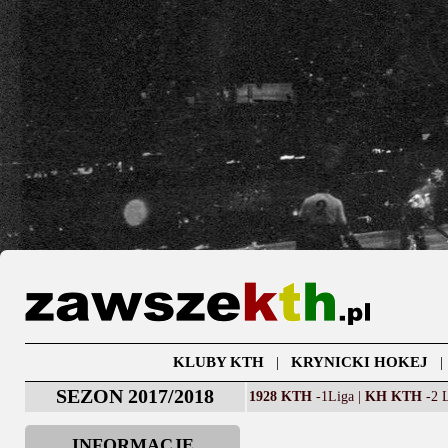
KLUBY KTH
|
KRYNICKI HOKEJ
SEZON 2017/2018
1928 KTH
-1Liga |
KH KTH
-2 L
INFORMACJE