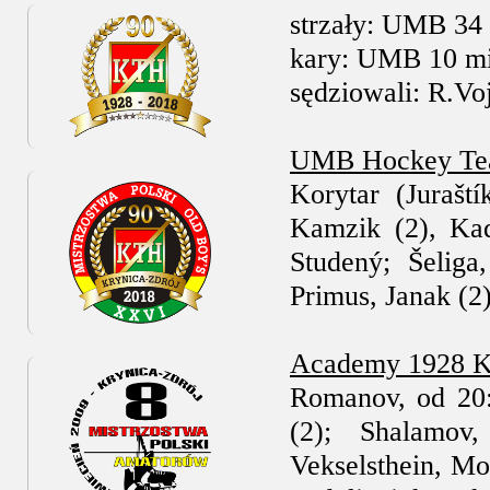
strzały: UMB 34
kary: UMB 10 mi
sędziowali: R.Vo
UMB Hockey Tea
Korytar (Jurašt
Kamzik (2), Kad
Studený; Šeliga
Primus, Janak (2)
Academy 1928 K
Romanov, od 20:
(2); Shalamov
Vekselsthein, Mo