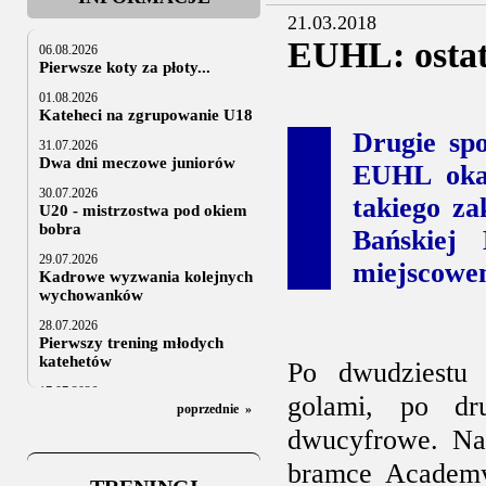
21.03.2018
EUHL: ostat
06.08.2026
Pierwsze koty za płoty...
01.08.2026
Kateheci na zgrupowanie U18
Drugie sp
31.07.2026
Dwa dni meczowe juniorów
EUHL okaz
30.07.2026
takiego za
U20 - mistrzostwa pod okiem
bobra
Bańskiej 
29.07.2026
miejscowe
Kadrowe wyzwania kolejnych
wychowanków
28.07.2026
Pierwszy trening młodych
katehetów
Po dwudziestu 
17.07.2026
golami, po dru
U20: z kraju i z zagranicy
poprzednie
»
dwucyfrowe. Na
07.07.2026
Za trzy tygodnie na lód
bramce Academy,