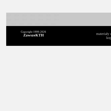
2025
2024
2023
2022
2021
2020
2019
2018
2017
2016
2015
2014
2013
2012
2011
2010
2009
2008
2004
2003
Copyright 1999-
2026
materiały 
ZawszeKTH
kop