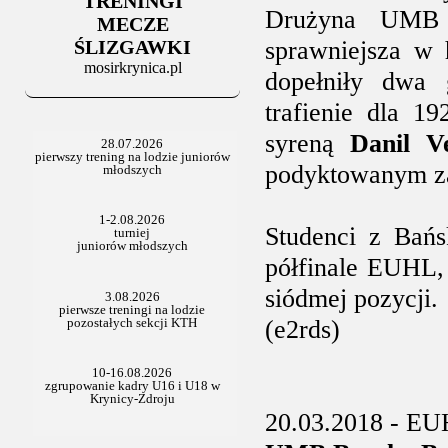
TRENINGI
06.07.2025
Drużyna UMB -
Stowarzyszenie po Walnym
MECZE
ŚLIZGAWKI
sprawniejsza w 
mosirkrynica.pl
dopełniły dwa 
trafienie dla 1
syreną
Danil Ve
podyktowanym za
Studenci z Bańs
półfinale EUHL,
siódmej pozycji.
(e2rds)
20.03.2018 - E