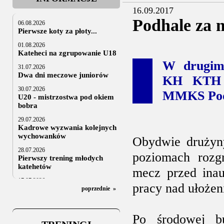
16.09.2017
Podhale za 
06.08.2026
Pierwsze koty za płoty...
01.08.2026
Kateheci na zgrupowanie U18
W drugim
31.07.2026
Dwa dni meczowe juniorów
KH KTH z
30.07.2026
MMKS Podh
U20 - mistrzostwa pod okiem
bobra
29.07.2026
Kadrowe wyzwania kolejnych
wychowanków
Obydwie drużyn
28.07.2026
poziomach rozg
Pierwszy trening młodych
katehetów
mecz przed inau
17.07.2026
pracy nad ułoże
U20: z kraju i z zagranicy
poprzednie
»
07.07.2026
Za trzy tygodnie na lód
Po środowej b