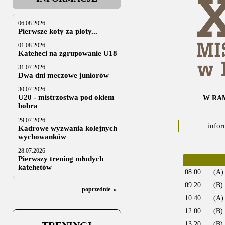
06.08.2026
Pierwsze koty za płoty...
01.08.2026
Kateheci na zgrupowanie U18
31.07.2026
Dwa dni meczowe juniorów
30.07.2026
U20 - mistrzostwa pod okiem
W RA
bobra
29.07.2026
infor
Kadrowe wyzwania kolejnych
wychowanków
28.07.2026
Pierwszy trening młodych
katehetów
08:00
(A)
17.07.2026
09:20
(B)
U20: z kraju i z zagranicy
poprzednie
»
10:40
(A)
07.07.2026
Za trzy tygodnie na lód
12:00
(B) 
13:20
(B)