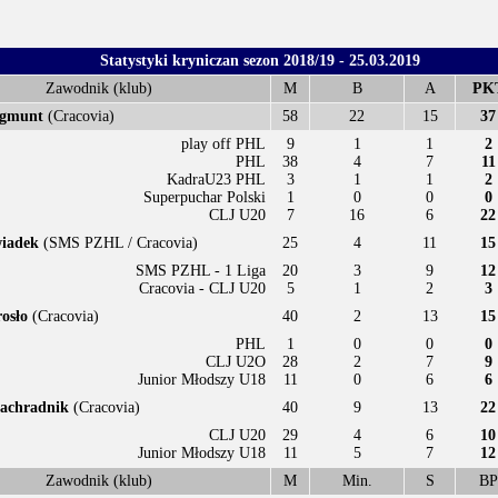
Statystyki kryniczan sezon 2018/19 - 25.03.2019
Zawodnik (klub)
M
B
A
PK
ygmunt
(Cracovia)
58
22
15
37
play off PHL
9
1
1
2
PHL
38
4
7
11
KadraU23 PHL
3
1
1
2
Superpuchar Polski
1
0
0
0
CLJ U20
7
16
6
22
iadek
(SMS PZHL / Cracovia)
25
4
11
15
SMS PZHL - 1 Liga
20
3
9
12
Cracovia - CLJ U20
5
1
2
3
osło
(Cracovia)
40
2
13
15
PHL
1
0
0
0
CLJ U2O
28
2
7
9
Junior Młodszy U18
11
0
6
6
achradnik
(Cracovia)
40
9
13
22
CLJ U20
29
4
6
10
Junior Młodszy U18
11
5
7
12
Zawodnik (klub)
M
Min.
S
BP