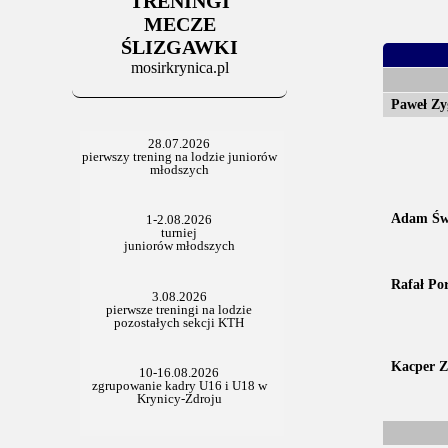
TRENINGI
06.07.2025
Stowarzyszenie po Walnym
MECZE
ŚLIZGAWKI
mosirkrynica.pl
Paweł Z
Adam Św
Rafał Por
Kacper Z