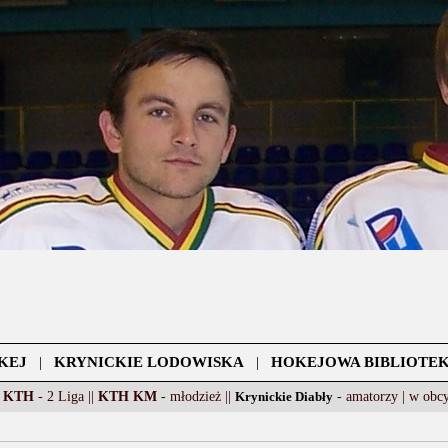
KEJ
|
KRYNICKIE LODOWISKA
|
HOKEJOWA BIBLIOTE
 KTH
- 2 Liga ||
KTH KM
- młodzież ||
Krynickie Diabły
- amatorzy |
w obc