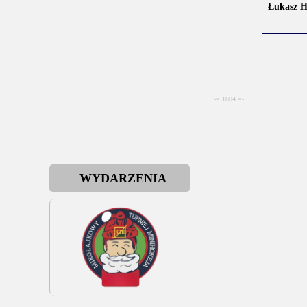
Łukasz 
-= 1804 =-
WYDARZENIA