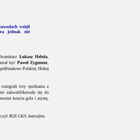
zawodach wzięli
óra jednak nie
 bramkarz
Łukasz Hebda
,
 miał być
Paweł Zygmunt
,
półfinałowe Polskiej Hokej
rozegrali trzy spotkania z
ie zakwalifikowały się do
swoim koncie gola i asystę,
lczył JKH GKS Jastrzębie.