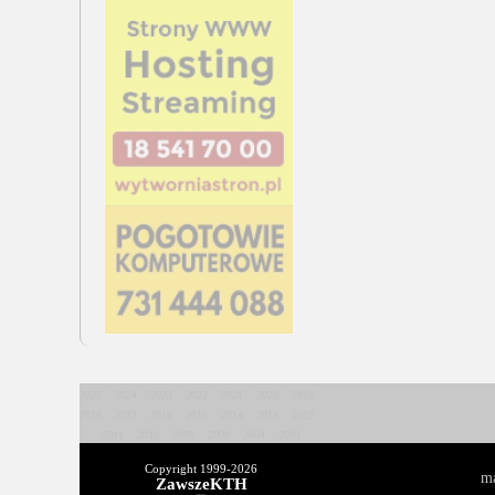
2025
2024
2023
2022
2021
2020
2019
2018
2017
2016
2015
2014
2013
2012
2011
2010
2009
2008
2004
2003
Copyright 1999-
2026
ma
ZawszeKTH