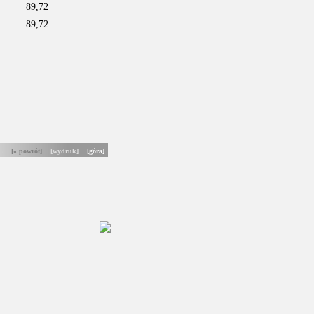
89,72
89,72
[« powrót]
[wydruk]
[góra]