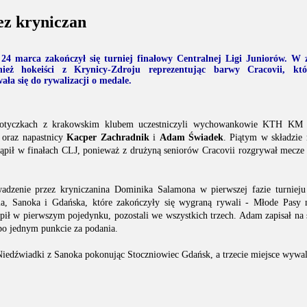
bez kryniczan
 24 marca zakończył się turniej finałowy Centralnej Ligi Juniorów. W 
nież hokeiści z Krynicy-Zdroju reprezentując barwy Cracovii, kt
ała się do rywalizacji o medale.
potyczkach z krakowskim klubem uczestniczyli wychowankowie KTH KM
oraz napastnicy
Kacper Zachradnik
i
Adam Świadek
. Piątym w składzie
tąpił w finałach CLJ, ponieważ z drużyną seniorów Cracovii rozgrywał mecze 
adzenie przez kryniczanina Dominika Salamona w pierwszej fazie turnieju 
a, Sanoka i Gdańska, które zakończyły się wygraną rywali - Młode Pasy n
ąpił w pierwszym pojedynku, pozostali we wszystkich trzech. Adam zapisał na 
 po jednym punkcie za podania.
iedźwiadki z Sanoka pokonując Stoczniowiec Gdańsk, a trzecie miejsce wywa