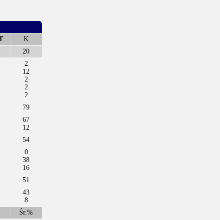
T
K
20
2
12
2
2
2
79
67
12
54
0
38
16
51
43
8
Śr.%