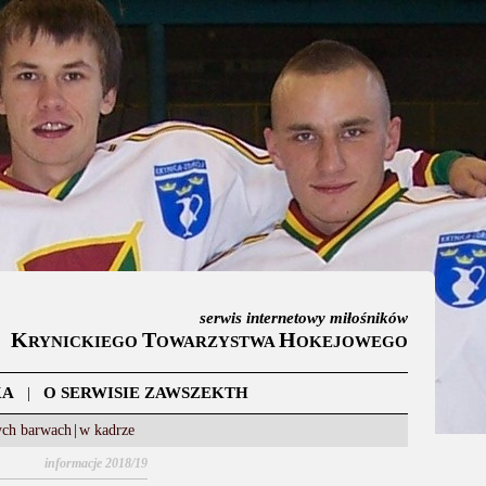
serwis internetowy miłośników
K
T
H
RYNICKIEGO
OWARZYSTWA
OKEJOWEGO
KA
|
O SERWISIE ZAWSZEKTH
ych barwach
|
w kadrze
informacje 2018/19