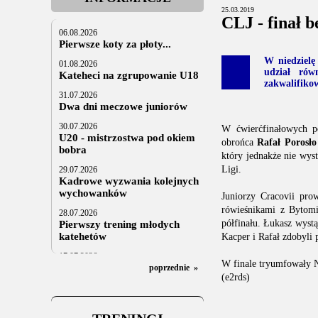
25.03.2019
CLJ - finał 
06.08.2026
Pierwsze koty za płoty...
W niedzielę
01.08.2026
udział rów
Kateheci na zgrupowanie U18
zakwalifikow
31.07.2026
Dwa dni meczowe juniorów
30.07.2026
W ćwierćfinałowych 
U20 - mistrzostwa pod okiem
obrońca
Rafał Porosło
bobra
który jednakże nie wys
Ligi.
29.07.2026
Kadrowe wyzwania kolejnych
wychowanków
Juniorzy Cracovii prow
rówieśnikami z Bytomi
28.07.2026
półfinału. Łukasz wyst
Pierwszy trening młodych
katehetów
Kacper i Rafał zdobyli
17.07.2026
W finale tryumfowały N
U20: z kraju i z zagranicy
poprzednie
»
(e2rds)
07.07.2026
Za trzy tygodnie na lód