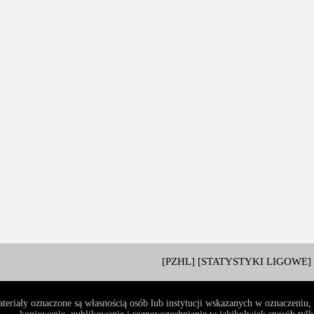
[PZHL]
[STATYSTYKI LIGOWE]
teriały oznaczone są własnością osób lub instytucji wskazanych w oznaczeniu