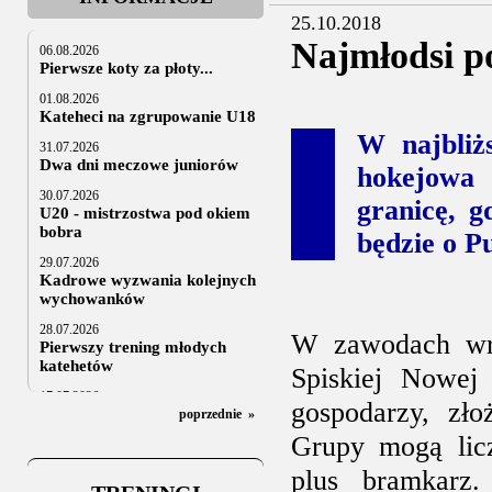
25.10.2018
Najmłodsi p
06.08.2026
Pierwsze koty za płoty...
01.08.2026
Kateheci na zgrupowanie U18
W najbliżs
31.07.2026
Dwa dni meczowe juniorów
hokejowa
30.07.2026
granicę, 
U20 - mistrzostwa pod okiem
bobra
będzie o P
29.07.2026
Kadrowe wyzwania kolejnych
wychowanków
28.07.2026
W zawodach wra
Pierwszy trening młodych
katehetów
Spiskiej Nowej
17.07.2026
gospodarzy, zł
U20: z kraju i z zagranicy
poprzednie
»
Grupy mogą lic
07.07.2026
Za trzy tygodnie na lód
plus bramkarz