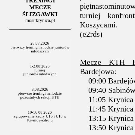
TRENINGI
06.07.2025
piętnastominuto
Stowarzyszenie po Walnym
MECZE
ŚLIZGAWKI
turniej konfr
mosirkrynica.pl
Koszycami.
(e2rds)
Mecze KTH KM
Bardejowa:
09:00 Bardejów
09:40 Sabinów 
11:05 Krynica 
11:45 Krynica 
13:15 Krynica 
13:50 Krynica 