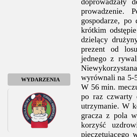
doprowadzały d
prowadzenie. P
gospodarze, po 
krótkim odstępi
dzielący drużyny
prezent od los
jednego z rywal
Niewykorzystana
wyrównali na 5-5
WYDARZENIA
W 56 min. meczu
po raz czwarty 
utrzymanie. W k
gracza z pola w
korzyść uzdrow
pieczętującego 