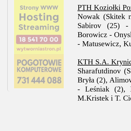
PTH Koziołki Po
Nowak (Skitek n/
Sabirov (25) - 
Borowicz - Onysh
- Matusewicz, Ku
KTH S.A. Krynic
Sharafutdinov (S
Bryła (2), Alimo
- Leśniak (2), 
M.Kristek i T. Ci