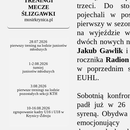
TRENINGI
06.07.2025
trzeci. Do sto
Stowarzyszenie po Walnym
MECZE
ŚLIZGAWKI
pojechali w po
mosirkrynica.pl
pierwszy w sezo
na wyjeździe w
dwóch nowych na
Jakub Gawlik
i 
rocznika
Radion
w poprzednim 
EUHL.
Sobotnią konfron
padł już w 26 
syreną. Obydwa
emocjonujący