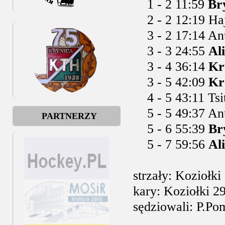
1 - 2 11:59
Br
2 - 2 12:19 Haj
3 - 2 17:14 Ant
3 - 3 24:55
Al
3 - 4 36:14
Kr
3 - 5 42:09
Kr
4 - 5 43:11 Tsi
5 - 5 49:37 Antr
PARTNERZY
5 - 6 55:39
Br
5 - 7 59:56
Al
strzały: Koziołk
kary: Koziołki 29
sędziowali: P.Pom