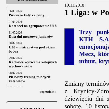
10.11.2018
1 Liga: w P
06.08.2026
Pierwsze koty za płoty...
01.08.2026
Kateheci na zgrupowanie U18
Trzy punk
31.07.2026
Dwa dni meczowe juniorów
KTH S.A.
30.07.2026
emocjonuj
U20 - mistrzostwa pod okiem
bobra
Mecz, któr
29.07.2026
minut, kry
Kadrowe wyzwania kolejnych
wychowanków
28.07.2026
Pierwszy trening młodych
katehetów
Zmiany terminów 
17.07.2026
z Krynicy-Zdr
U20: z kraju i z zagranicy
poprzednie
»
dziewięciu dni 
07.07.2026
Za trzy tygodnie na lód
sobotę, 10 listo