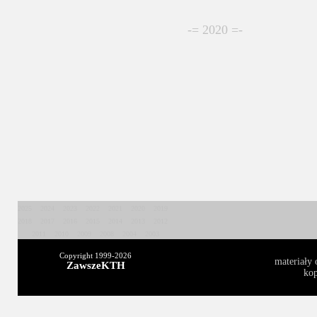
-= 2020 =-
2025
2024
2023
2022
2021
2020
2019
2018
2017
2016
2015
2014
2013
2012
2011
2010
2009
2008
2004
2003
Copyright 1999-
2026
materiały 
ZawszeKTH
kop