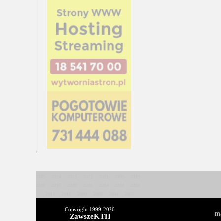
2025
2024
2023
2022
2021
2020
2019
2018
2017
2016
2015
2014
2013
2012
2011
2010
2009
2008
2004
2003
Copyright 1999-
2026
ma
ZawszeKTH