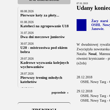
07.01.2019
Udany konie
06.08.2026
Pierwsze koty za płoty...
Żacy stars
01.08.2026
OSHL Nowy 
Kateheci na zgrupowanie U18
Janowie.
31.07.2026
Dwa dni meczowe juniorów
30.07.2026
W dwudniowej rywaliza
U20 - mistrzostwa pod okiem
Zwyciężyła nowotarska
bobra
Natalia
Nosal
, Mateu
również kryniczanie - p
29.07.2026
Kadrowe wyzwania kolejnych
(e2rds)
wychowanków
28.07.2026
28.12.2018
Pierwszy trening młodych
katehetów
OSHL Nowy Targ - O
17.07.2026
29.12.2018
U20: z kraju i z zagranicy
poprzednie
»
OSHL Nowy Targ - O
07.07.2026
OSHL Nowy Targ - O
Za trzy tygodnie na lód