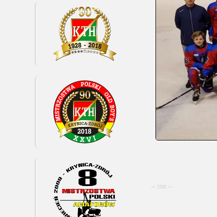
-= 2335 =-