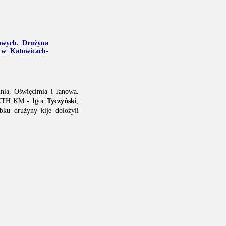
owych. Drużyna
 w Katowicach-
nia, Oświęcimia i Janowa.
y KTH KM - Igor
Tyczyński
,
ku drużyny kije dołożyli