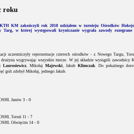
c roku
i KTH KM zakończyli rok 2018 udziałem w turnieju Ośrodków Hokej
Targ, w której występowali kryniczanie wygrała zawody rozegrane
cji uczestniczyły reprezentacje czterech ośrodków - z Nowego Targu, Toru
 drużyna wygrywając wszystkie mecze. W jej składzie wystąpili zawodnic
sz
Laurosiewicz
, Mikołaj
Majewski
, Jakub
Klimczak
. Do pokaźnego dorob
ięć goli zdobył Mikołaj, jednego Jakub.
SHL Janów 3 - 0
SHL Toruń 11 - 7
SHL Oświęcim 14 - 0