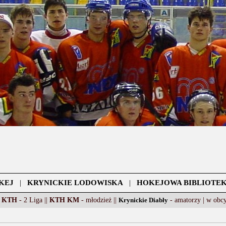
KEJ
|
KRYNICKIE LODOWISKA
|
HOKEJOWA BIBLIOTE
 KTH
- 2 Liga ||
KTH KM
- młodzież ||
Krynickie Diabły
- amatorzy |
w obc