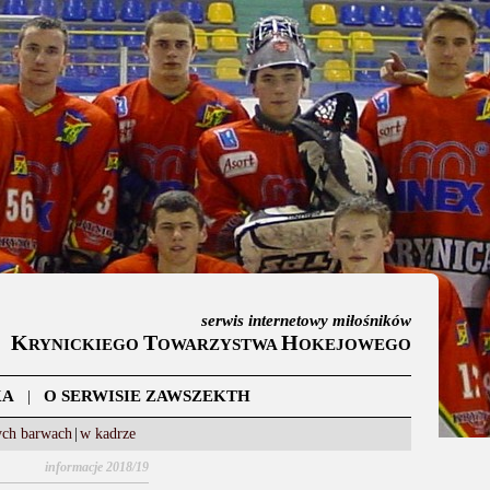
serwis internetowy miłośników
K
T
H
RYNICKIEGO
OWARZYSTWA
OKEJOWEGO
KA
|
O SERWISIE ZAWSZEKTH
ych barwach
|
w kadrze
informacje 2018/19