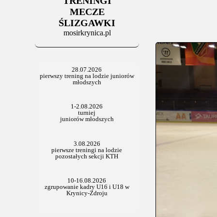
TRENINGI
06.07.2025
Stowarzyszenie po Walnym
MECZE
ŚLIZGAWKI
mosirkrynica.pl