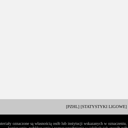
[PZHL]
[STATYSTYKI LIGOWE]
teriały oznaczone są własnością osób lub instytucji wskazanych w oznaczeniu