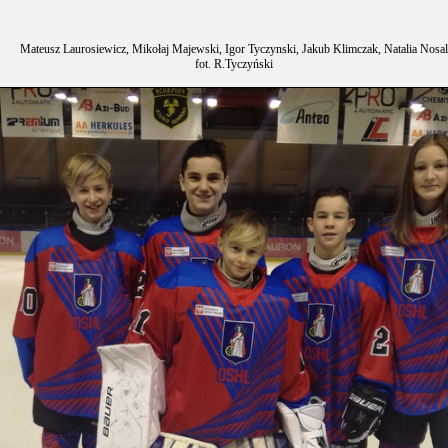
Mateusz Laurosiewicz, Mikołaj Majewski, Igor Tyczynski, Jakub Klimczak, Natalia Nosal
fot. R.Tyczyński