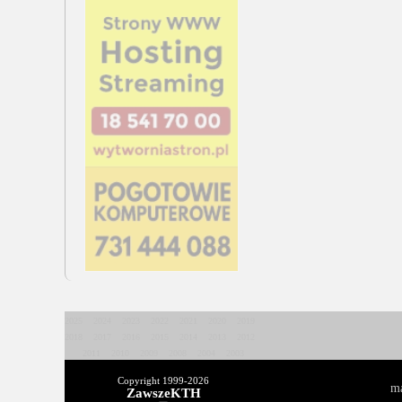
2025
2024
2023
2022
2021
2020
2019
2018
2017
2016
2015
2014
2013
2012
2011
2010
2009
2008
2004
2003
Copyright 1999-
2026
ma
ZawszeKTH