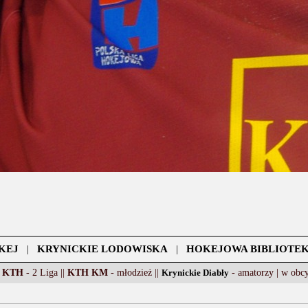
KEJ
|
KRYNICKIE LODOWISKA
|
HOKEJOWA BIBLIOTE
 KTH
- 2 Liga ||
KTH KM
- młodzież ||
Krynickie Diabły
- amatorzy |
w obc