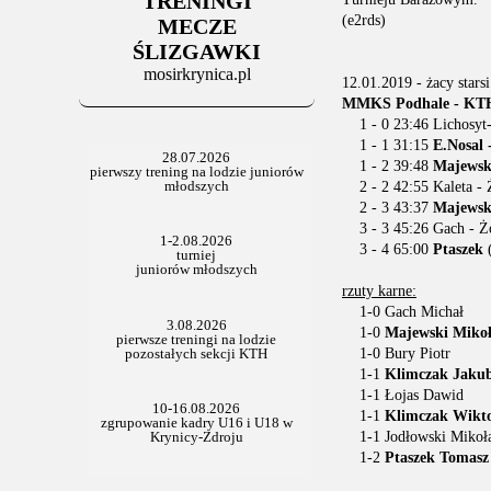
TRENINGI
06.07.2025
Stowarzyszenie po Walnym
(e2rds)
MECZE
ŚLIZGAWKI
mosirkrynica.pl
12.01.2019 - żacy starsi
MMKS Podhale - KTH 
1 - 0 23:46 Lichosyt-
1 - 1 31:15
E.Nosal
1 - 2 39:48
Majewski
2 - 2 42:55 Kaleta - 
2 - 3 43:37
Majewsk
3 - 3 45:26 Gach - Ż
3 - 4 65:00
Ptaszek
(
rzuty karne:
1-0 Gach Michał
1-0
Majewski Mikoł
1-0 Bury Piotr
1-1
Klimczak Jaku
1-1 Łojas Dawid
1-1
Klimczak Wikt
1-1 Jodłowski Mikoł
1-2
Ptaszek Tomasz