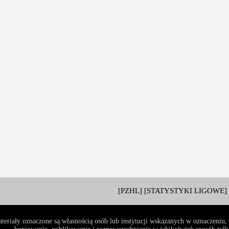
[PZHL]
[STATYSTYKI LIGOWE]
teriały oznaczone są własnością osób lub instytucji wskazanych w oznaczeniu