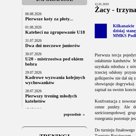
12.01.2019
Żacy - trzyna
06.08.2026
Pierwsze koty za płoty...
Kilkanaście
01.08.2026
dzisiaj sta
Kateheci na zgrupowanie U18
MMKS Podha
31.07.2026
Dwa dni meczowe juniorów
30.07.2026
Pierwsza tercja pojedy
U20 - mistrzostwa pod okiem
osłabienie katehetów.
bobra
uzyskała młodsza z sió
trzeciej odsłony przyn
29.07.2026
Kadrowe wyzwania kolejnych
golkiperów nie dał się 
wychowanków
obowiązuje dogrywka). W
zapisał na swoim konci
28.07.2026
Pierwszy trening młodych
katehetów
Konfrontacja z nowota
cenne punkty. Ale d
17.07.2026
sześciozespołowej gr
U20: z kraju i z zagranicy
poprzednie
»
rozegrania pozostaje jes
07.07.2026
Za trzy tygodnie na lód
Do turnieju finałowego
Turnieju Barażowym.