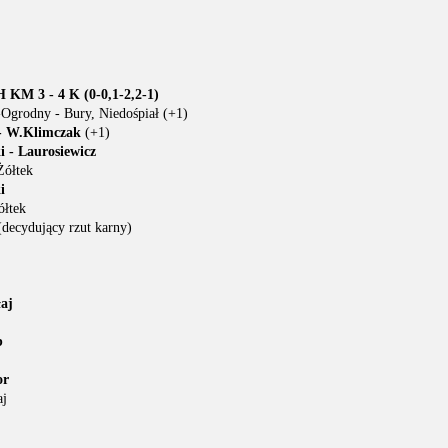
KM 3 - 4 K (0-0,1-2,2-1)
Ogrodny - Bury, Niedośpiał (+1)
 - W.Klimczak
(+1)
 - Laurosiewicz
Żółtek
i
ółtek
decydujący rzut karny)
aj
b
or
aj