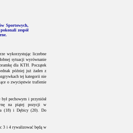
ków Sportowych,
pokonali zespół
rne.
rze wykorzystując liczebne
obnej sytuacji wyrównanie
ą bramkę dla KTH. Początek
jednak później już żaden z
zgrywkach tej kategorii nie
ące o zwycięstwie trafienie
 był pechowym i przyniósł
ynę na piątej pozycji w
wa (18) i Dębicy (20). Do
sc 3 i 4 rywalizować będą w