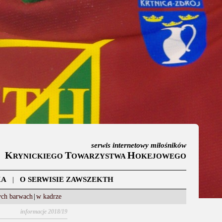
serwis internetowy miłośników
K
T
H
RYNICKIEGO
OWARZYSTWA
OKEJOWEGO
KA
|
O SERWISIE ZAWSZEKTH
ych barwach
|
w kadrze
informacje 2018/19