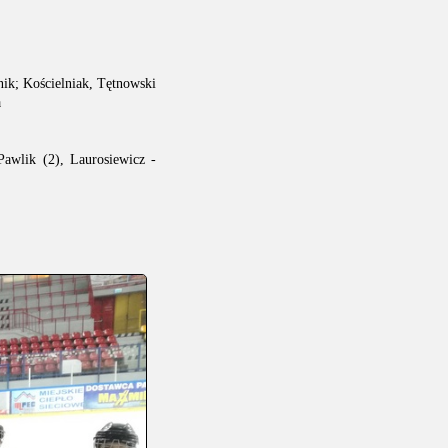
nik; Kościelniak, Tętnowski
a
Pawlik (2), Laurosiewicz -