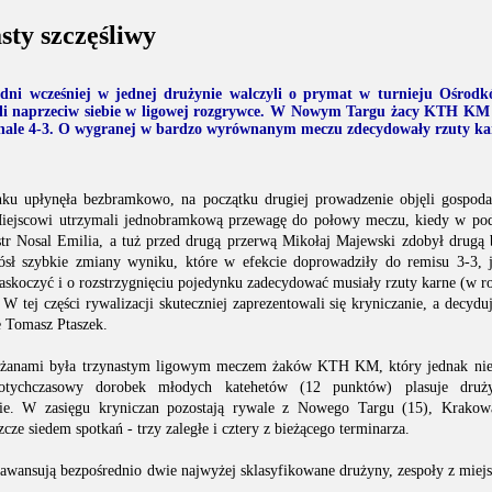
sty szczęśliwy
 dni wcześniej w jednej drużynie walczyli o prymat w turnieju Ośrod
nęli naprzeciw siebie w ligowej rozgrywce. W Nowym Targu żacy KTH KM 
le 4-3. O wygranej w bardzo wyrównanym meczu zdecydowały rzuty ka
nku upłynęła bezbramkowo, na początku drugiej prowadzenie objęli gospoda
 Miejscowi utrzymali jednobramkową przewagę do połowy meczu, kiedy w pod
str Nosal Emilia, a tuż przed drugą przerwą Mikołaj Majewski zdobył drug
iósł szybkie zmiany wyniku, które w efekcie doprowadziły do remisu 3-3, 
zaskoczyć i o rozstrzygnięciu pojedynku zadecydować musiały rzuty karne (w ro
 tej części rywalizacji skuteczniej zaprezentowali się kryniczanie, a decyduj
e Tomasz Ptaszek.
rżanami była trzynastym ligowym meczem żaków KTH KM, który jednak nie
otychczasowy dorobek młodych katehetów (12 punktów) plasuje druż
upie. W zasięgu kryniczan pozostają rywale z Nowego Targu (15), Krako
zcze siedem spotkań - trzy zaległe i cztery z bieżącego terminarza.
 awansują bezpośrednio dwie najwyżej sklasyfikowane drużyny, zespoły z miej