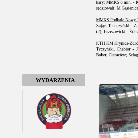
kary: MMKS 8 min. - 
sędziowali: M.Gąsienic
MMKS Podhale Nowy T
Zając, Tabaczyński - Za
(2), Brzezowicki - Żółt
KTH KM Krynica-Zdró
Tyczyński, Chabior - 
Bober, Cieraciew; Szla
WYDARZENIA