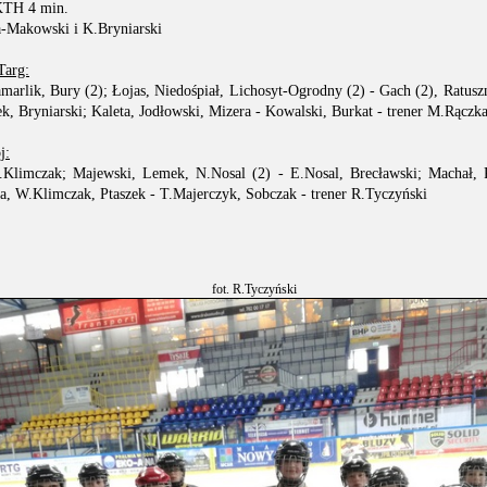
KTH 4 min.
a-Makowski i K.Bryniarski
arg:
marlik, Bury (2); Łojas, Niedośpiał, Lichosyt-Ogrodny (2) - Gach (2), Ratusz
ek, Bryniarski; Kaleta, Jodłowski, Mizera - Kowalski, Burkat - trener M.Rączk
j:
J.Klimczak; Majewski, Lemek, N.Nosal (2) - E.Nosal, Brecławski; Machał, 
ga, W.Klimczak, Ptaszek - T.Majerczyk, Sobczak - trener R.Tyczyński
fot. R.Tyczyński