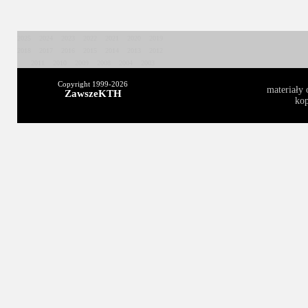
2025
2024
2023
2022
2021
2020
2019
2018
2017
2016
2015
2014
2013
2012
2011
2010
2009
2008
2004
2003
Copyright 1999-
2026
materiały 
ZawszeKTH
kop