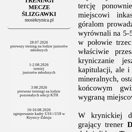
TRENINGI
06.07.2025
tercję ponowni
Stowarzyszenie po Walnym
MECZE
ŚLIZGAWKI
miejscowi inkas
mosirkrynica.pl
góralom prowadze
wyrównali na 5-5
w połowie trzec
właściwie prze
kryniczanie je
kapitulacji, ale
mineralnych, ost
końcowym gwiz
wygraną miejsco
W krynickiej d
grający trener
D