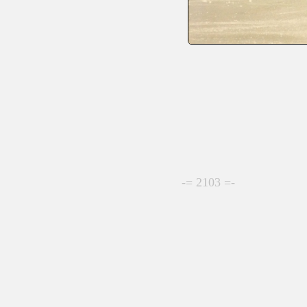
-= 2103 =-