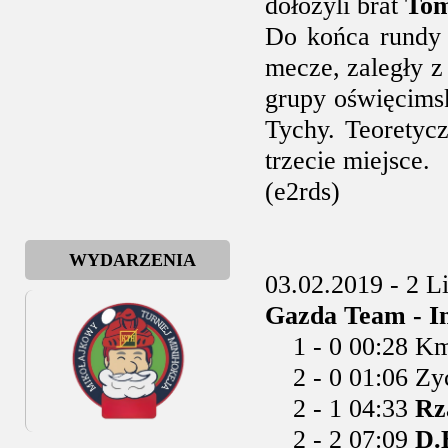
dołożyli brat
Tom
Do końca rundy 
mecze, zaległy z
grupy oświęcims
Tychy. Teoretycz
trzecie miejsce.
(e2rds)
WYDARZENIA
03.02.2019 - 2 L
Gazda Team - In
1 - 0 00:28 Km
2 - 0 01:06 Zy
2 - 1 04:33
Rz
2 - 2 07:09
D.