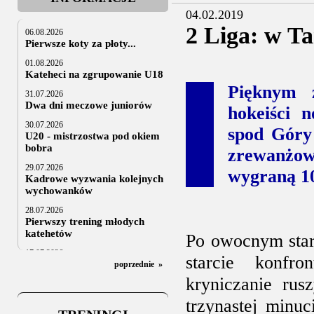
04.02.2019
2 Liga: w T
06.08.2026
Pierwsze koty za płoty...
01.08.2026
Kateheci na zgrupowanie U18
Pięknym 
31.07.2026
Dwa dni meczowe juniorów
hokeiści 
30.07.2026
spod Góry
U20 - mistrzostwa pod okiem
bobra
zrewanżow
29.07.2026
wygraną 10
Kadrowe wyzwania kolejnych
wychowanków
28.07.2026
Pierwszy trening młodych
katehetów
Po owocnym starc
17.07.2026
starcie konfro
U20: z kraju i z zagranicy
poprzednie
»
kryniczanie rus
07.07.2026
Za trzy tygodnie na lód
trzynastej minuc