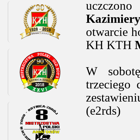
uczczono
Kazimiery
otwarcie h
KH KTH
W sobotę
trzeciego
zestawieni
(e2rds)