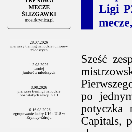
TRENINGI
06.07.2025
Ligi 
Stowarzyszenie po Walnym
MECZE
ŚLIZGAWKI
mecze,
mosirkrynica.pl
Sześć zes
mistrzows
Pierwszeg
po jednym
potyczka
Capitals,