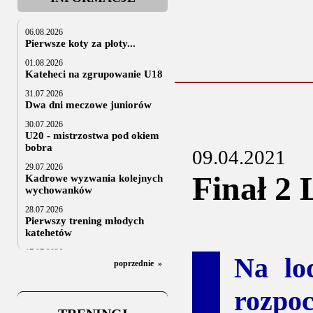
06.08.2026
Pierwsze koty za płoty...
01.08.2026
Kateheci na zgrupowanie U18
31.07.2026
Dwa dni meczowe juniorów
30.07.2026
U20 - mistrzostwa pod okiem
bobra
09.04.2021
29.07.2026
Finał 2 L
Kadrowe wyzwania kolejnych
wychowanków
28.07.2026
Pierwszy trening młodych
katehetów
17.07.2026
Na lo
U20: z kraju i z zagranicy
poprzednie
»
07.07.2026
rozpoc
Za trzy tygodnie na lód