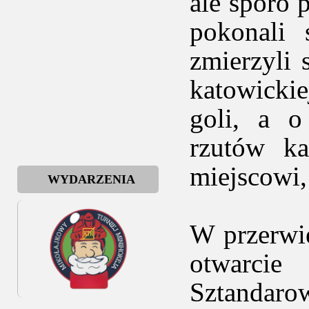
ale sporo 
pokonali 
zmierzyli
katowickie
goli, a o
rzutów ka
miejscowi,
WYDARZENIA
W przerwie
otwarci
Sztandaro