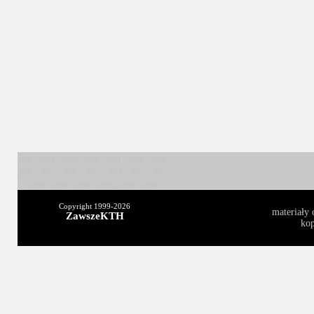
2025
2024
2023
2022
2021
2020
2019
2018
2017
2016
2015
2014
2013
2012
2011
2010
2009
2008
2004
2003
Copyright 1999-
2026
materiały 
ZawszeKTH
kop