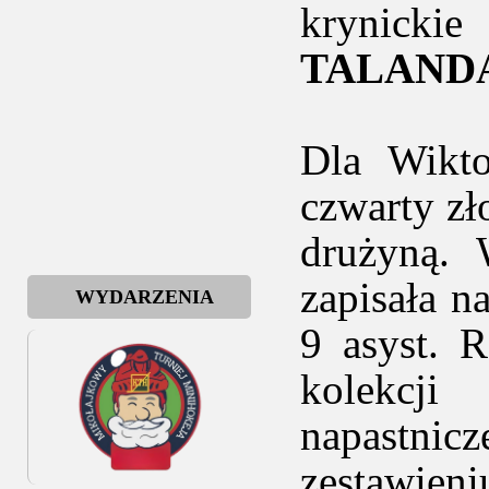
krynickie
TALAND
Dla Wikto
czwarty zł
drużyną.
zapisała n
WYDARZENIA
9 asyst. R
kolekcji
napastnicz
zestawien