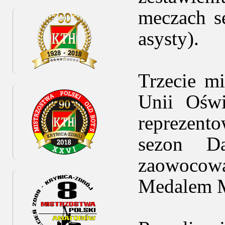
meczach s
asysty).
Trzecie m
Unii Oświ
reprezent
sezon Da
zaowocow
Medalem M