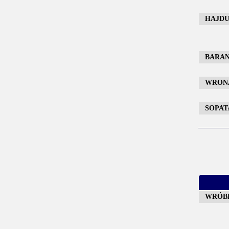
HAJDUK
BARAN 
WRONA 
SOPATA
WRÓBEL