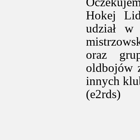
Oczekujem
Hokej Lid
udział w
mistrzows
oraz gru
oldbojów 
innych kl
(e2rds)