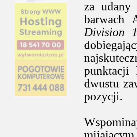
za udany
barwach 
Division 
dobiegaj
najskutec
punktacji 
dwustu za
pozycji.
Wspomina
mijającym