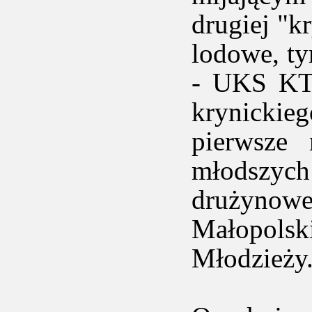
drugiej "k
lodowe, ty
- UKS KTH
krynicki
pierwsze 
młodszyc
drużynowe
Małopols
Młodzieży