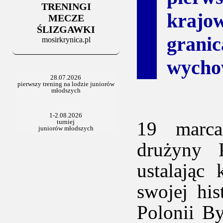
TRENINGI
kraj
MECZE
ŚLIZGAWKI
grani
mosirkrynica.pl
wycho
19 marca
drużyny P
ustalając
swojej his
Polonii B