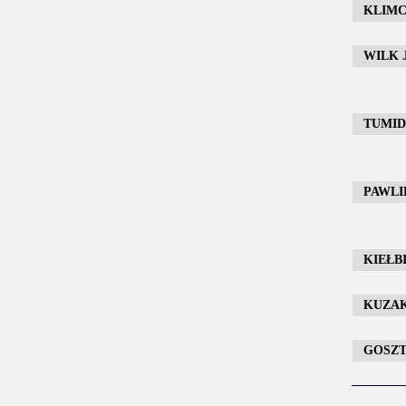
KLIMC
WILK J
TUMIDA
PAWLIK
KIEŁBI
KUZAK 
GOSZTY