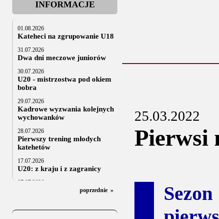
INFORMACJE
01.08.2026
Kateheci na zgrupowanie U18
31.07.2026
Dwa dni meczowe juniorów
30.07.2026
U20 - mistrzostwa pod okiem
bobra
29.07.2026
Kadrowe wyzwania kolejnych
25.03.2022
wychowanków
Pierwsi 
28.07.2026
Pierwszy trening młodych
katehetów
17.07.2026
U20: z kraju i z zagranicy
07.07.2026
Sezon 
Za trzy tygodnie na lód
poprzednie
»
06.07.2025
pierw
Stowarzyszenie po Walnym