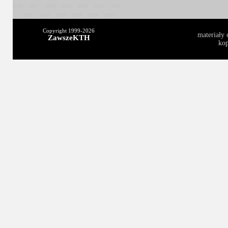
2018
2017
2016
2015
2014
2013
2012
2011
2010
2009
2008
2004
2003
Copyright 1999-
2026
materiały 
ZawszeKTH
kop