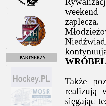
Rywalizac
weekend 
zaplecz
Młodzie
Niedźwia
kontynu
PARTNERZY
WRÓBE
Także poz
realizują
sięgając t