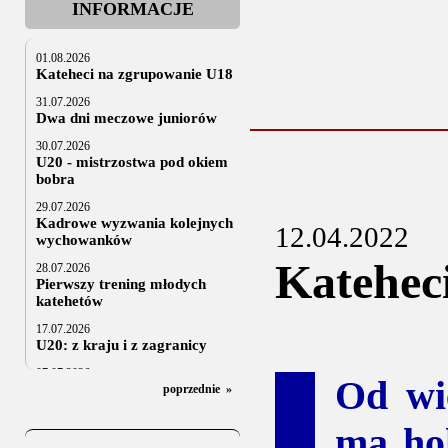
INFORMACJE
01.08.2026
Kateheci na zgrupowanie U18
31.07.2026
Dwa dni meczowe juniorów
30.07.2026
U20 - mistrzostwa pod okiem
bobra
29.07.2026
Kadrowe wyzwania kolejnych
12.04.2022
wychowanków
Katehec
28.07.2026
Pierwszy trening młodych
katehetów
17.07.2026
U20: z kraju i z zagranicy
07.07.2026
Od wi
Za trzy tygodnie na lód
poprzednie
»
06.07.2025
ma ho
Stowarzyszenie po Walnym