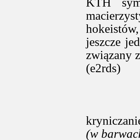
KTH symb
macierzy
hokeistów,
jeszcze je
związany 
(e2rds)
kryniczan
(w barwac