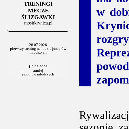
TRENINGI
w dob
MECZE
ŚLIZGAWKI
Kryn
mosirkrynica.pl
rozgr
Repre
powodz
zapomi
Rywalizac
sezonie z