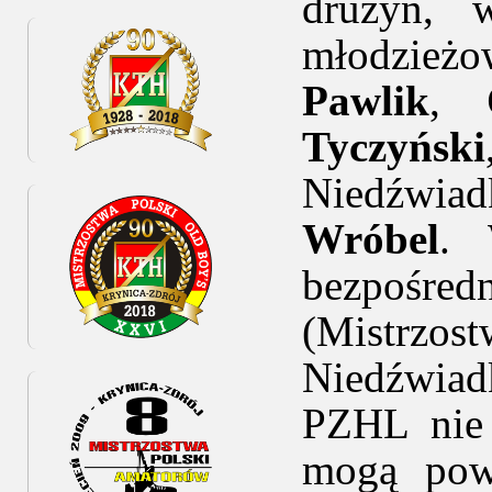
drużyn, 
młodzie
Pawlik
,
Tyczyński
Niedźwi
Wróbel
. 
bezpośred
(Mistrzos
Niedźwia
PZHL nie 
mogą pow