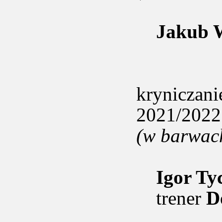
Jakub 
krynicz
2021/2022
(w barwac
Igor Ty
trener
D