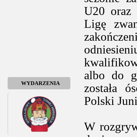
U20 oraz 
Ligę zwa
zakończeni
odniesie
kwalifikow
albo do g
WYDARZENIA
została ó
Polski Jun
W rozgryw