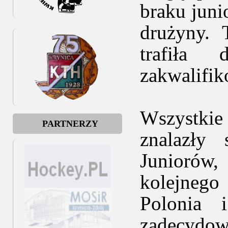
braku juni
drużyny.
trafiła
zakwalifik
Wszystki
PARTNERZY
znalazły
Juniorów
kolejnego
Polonia 
zadecydowa