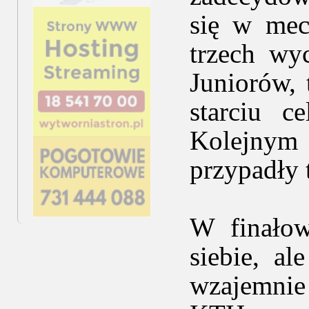
się w mec
trzech wy
Juniorów,
starciu c
Kolejnym
przypadły 
W finałow
siebie, a
wzajemnie 