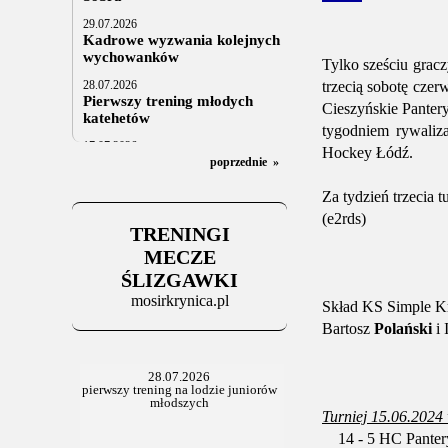
29.07.2026
Kadrowe wyzwania kolejnych
wychowanków
Tylko sześciu grac
28.07.2026
trzecią sobotę cze
Pierwszy trening młodych
Cieszyńskie Panter
katehetów
tygodniem rywaliz
17.07.2026
Hockey Łódź.
U20: z kraju i z zagranicy
poprzednie
»
07.07.2026
Za tydzień trzecia
Za trzy tygodnie na lód
(e2rds)
TRENINGI
06.07.2025
Stowarzyszenie po Walnym
MECZE
ŚLIZGAWKI
mosirkrynica.pl
Skład KS Simple Kr
Bartosz
Polański
i 
Turniej 15.06.2024
14 - 5 HC Pantery