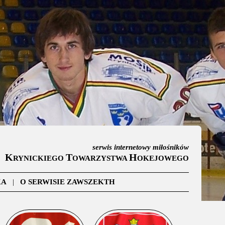
serwis internetowy miłośników
K
T
H
RYNICKIEGO
OWARZYSTWA
OKEJOWEGO
KA
|
O SERWISIE ZAWSZEKTH