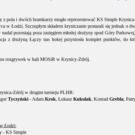
zy z pola i dwóch bramkarzy mogło reprezentować KS Simple Krynica
rwca w Łodzi. Szczupłym składem kryniczanie postarali się jednak o d
y nadal pozostają poza zasięgiem młodej drużyny spod Góry Parkowej
acja z drużyną Łączy nas hokej przyniosła komplet punktów, do kt
 tura rozgrywek w hali MOSiR w Krynicy-Zdrój.
ynica-Zdrój w drugim turnieju PLHR:
Igor
Tyczyński
- Adam
Krok
, Łukasz
Kukulak
, Konrad
Grebla
, Pat
 w Łodzi:
 - KS Simple