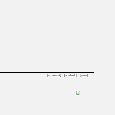
[« powrót]
[wydruk]
[góra]