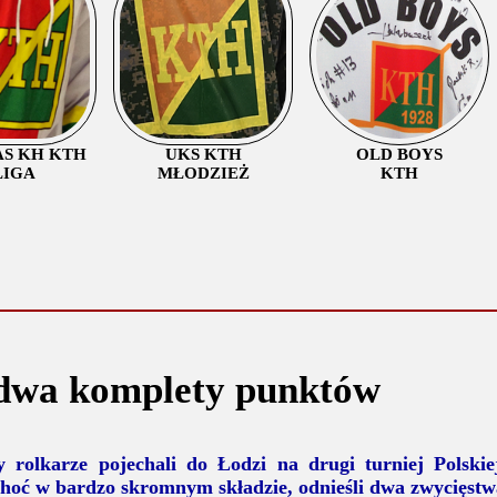
AS KH KTH
UKS KTH
OLD BOYS
LIGA
MŁODZIEŻ
KTH
dwa komplety punktów
y rolkarze pojechali do Łodzi na drugi turniej Polsk
hoć w bardzo skromnym składzie, odnieśli dwa zwycięstw