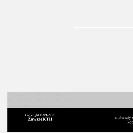
2025
2024
2023
2022
2021
2020
2019
2018
2017
2016
2015
2014
2013
2012
2011
2010
2009
2008
2004
2003
Copyright 1999-
2026
materiały 
ZawszeKTH
kop