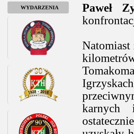
Paweł Z
WYDARZENIA
konfrontac
Natomiast 
kilometr
Tomakoma
Igrzyskach
przeciwn
karnych 
ostateczn
uzyskały 