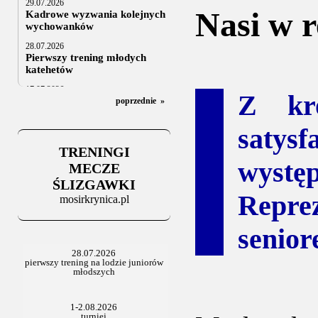
29.07.2026
Nasi w 
Kadrowe wyzwania kolejnych
wychowanków
28.07.2026
Pierwszy trening młodych
katehetów
17.07.2026
Z kro
U20: z kraju i z zagranicy
poprzednie
»
07.07.2026
satys
Za trzy tygodnie na lód
TRENINGI
06.07.2025
wyst
Stowarzyszenie po Walnym
MECZE
ŚLIZGAWKI
Reprez
mosirkrynica.pl
senior