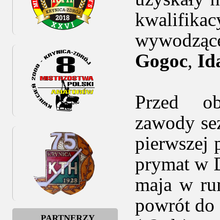
kwalifika
wywodząc
Gogoc
,
Id
Przed ob
zawody sez
pierwszej
prymat w D
maja w ru
powrót do e
PARTNERZY