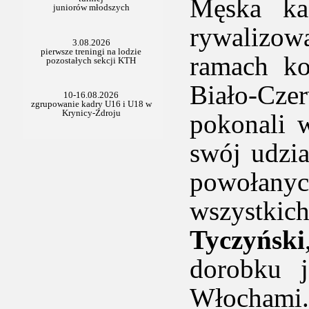
Męska ka
rywalizow
ramach ko
Biało-Cz
pokonali w
swój udzi
powołany
wszystki
Tyczyński
dorobku j
Włochami.