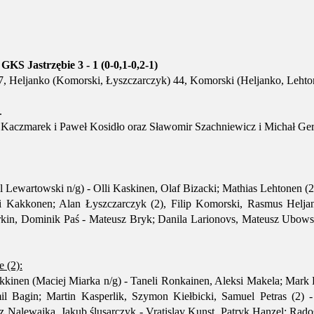
KS Jastrzębie 3 - 1 (0-0,1-0,2-1)
27, Heljanko (Komorski, Łyszczarczyk) 44, Komorski (Heljanko, Lehto
.
z Kaczmarek i Paweł Kosidło oraz Sławomir Szachniewicz i Michał Ge
Lewartowski n/g) - Olli Kaskinen, Olaf Bizacki; Mathias Lehtonen (2),
eri Kakkonen; Alan Łyszczarczyk (2), Filip Komorski, Rasmus Helja
urkin, Dominik Paś - Mateusz Bryk; Danila Larionovs, Mateusz Ubowsk
 (2):
kkinen (Maciej Miarka n/g) - Taneli Ronkainen, Aleksi Makela; Mark
il Bagin; Martin Kasperlik, Szymon Kiełbicki, Samuel Petras (2) 
 Nalewajka, Jakub ślusarczyk - Vratislav Kunst, Patryk Hanzel; Rad