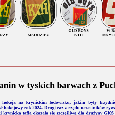
OLD BOYS
W B
ORZY
MŁODZIEŻ
KTH
INNYC
anin w tyskich barwach z Pu
l hokeja na krynickim lodowisku, jakim były trzydn
ł hokejowy rok 2024. Drugi raz z rzędu uczestników rywal
i krynicka tafla okazała się szczęśliwą dla drużyny GK