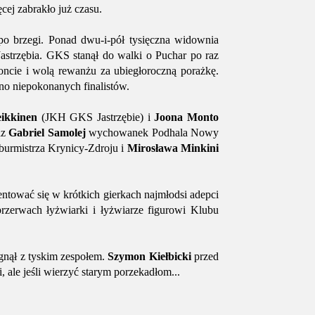
cej zabrakło już czasu.
 po brzegi. Ponad dwu-i-pół tysięczna widownia
strzębia. GKS stanął do walki o Puchar po raz
koncie i wolą rewanżu za ubiegłoroczną porażkę.
no niepokonanych finalistów.
ikkinen
(JKH GKS Jastrzębie) i
Joona Monto
az
Gabriel Samolej
wychowanek Podhala Nowy
burmistrza Krynicy-Zdroju i
Mirosława Minkini
entować się w krótkich gierkach najmłodsi adepci
zerwach łyżwiarki i łyżwiarze figurowi Klubu
ęgnął z tyskim zespołem.
Szymon Kiełbicki
przed
 ale jeśli wierzyć starym porzekadłom...