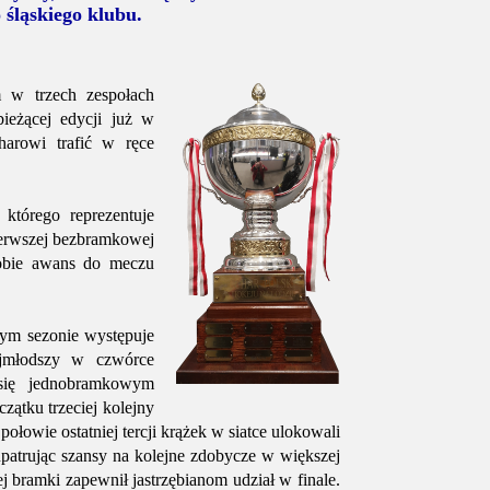
 śląskiego klubu.
em w trzech zespołach
eżącej edycji już w
harowi trafić w ręce
tórego reprezentuje
ierwszej bezbramkowej
sobie awans do meczu
cym sezonie występuje
ajmłodszy w czwórce
się jednobramkowym
czątku trzeciej kolejny
ołowie ostatniej tercji krążek w siatce ulokowali
atrując szansy na kolejne zdobycze w większej
j bramki zapewnił jastrzębianom udział w finale.