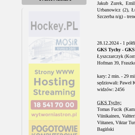
Jakub Zurek, Emil
Urbanowicz (2), Ł
Szczerba n/g) - tre
28.12.2024 - 1 półf
GKS Tychy - GKS K
Łyszczarczyk (Komo
Hofman 39, Fraszko
kary: 2 min. - 29 mi
sędziowali: Paweł K
widzów: 2456
GKS Tychy:
Tomas Fucik (Kamil
Viinikainen, Valtt
Viitanen, Viktar T
Bagiński