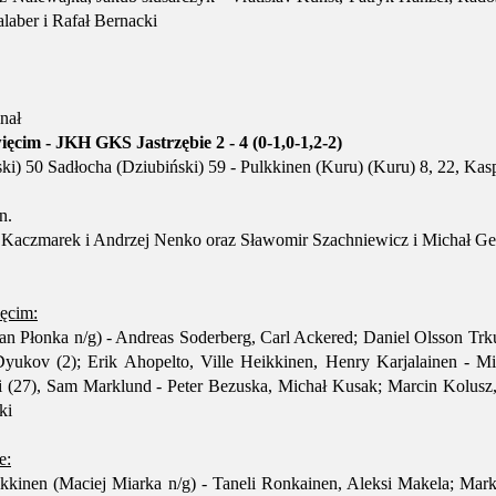
alaber i Rafał Bernacki
inał
ęcim - JKH GKS Jastrzębie 2 - 4 (0-1,0-1,2-2)
i) 50 Sadłocha (Dziubiński) 59 - Pulkkinen (Kuru) (Kuru) 8, 22, Kasp
n.
z Kaczmarek i Andrzej Nenko oraz Sławomir Szachniewicz i Michał Ge
ęcim:
n Płonka n/g) - Andreas Soderberg, Carl Ackered; Daniel Olsson Trkul
yukov (2); Erik Ahopelto, Ville Heikkinen, Henry Karjalainen - M
i (27), Sam Marklund - Peter Bezuska, Michał Kusak; Marcin Kolusz,
ki
e:
kkinen (Maciej Miarka n/g) - Taneli Ronkainen, Aleksi Makela; Mar