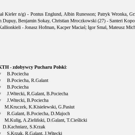
ł Kieler n/g) - Pontus Englund, Albin Runesson; Patryk Wronka, Grz
n Dupuy, Benjamin Sokay, Christian Mroczkowski (27) - Santeri Kopone
allionkieli - Jonasz Hofman, Kacper Maciaś; Igor Smal, Mateusz Micha
TH - zdobywcy Pucharu Polski
:
 B.Pociecha
B.Pociecha, R.Galant
 B.Pociecha
.Witecki, R.Galant, B.Pociecha
J.Witecki, B.Pociecha
Kruczek, K.Kisielewski, G.Pasiut
R.Galant, B.Pociecha, D.Majoch
ulig, A.Zieliński, D.Galant, T.Cieślicki
achniarz, S.Krzak
.Krzak, R.Galant, J.Witecki