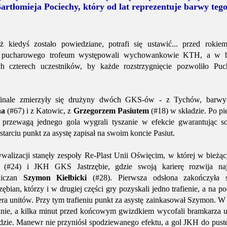
rtłomieja Pociechy, który od lat reprezentuje barwy tego
uż kiedyś zostało powiedziane, potrafi się ustawić... przed roki
o pucharowego trofeum występowali wychowankowie KTH, a w bi
ch czterech uczestników, by każde rozstrzygnięcie pozwoliło Puc
inale zmierzyły się drużyny dwóch GKS-ów - z Tychów, barwy k
ha
(#67) i z Katowic, z
Grzegorzem Pasiutem
(#18) w składzie. Po p
ie przewagą jednego gola wygrali tyszanie w efekcie gwarantując 
tarciu punkt za asystę zapisał na swoim koncie Pasiut.
ywalizacji stanęły zespoły Re-Plast Unii Oświęcim, w której w bieżą
(#24) i JKH GKS Jastrzębie, gdzie swoją karierę rozwija n
niczan
Szymon Kiełbicki
(#28). Pierwsza odsłona zakończyła 
ębian, którzy i w drugiej części gry pozyskali jedno trafienie, a na po
era unitów. Przy tym trafieniu punkt za asystę zainkasował Szymon. W p
nie, a kilka minut przed końcowym gwizdkiem wycofali bramkarza up
odzie. Manewr nie przyniósł spodziewanego efektu, a gol JKH do puste