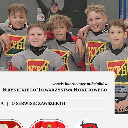
serwis internetowy miłośników
K
T
H
RYNICKIEGO
OWARZYSTWA
OKEJOWEGO
KA
|
O SERWISIE ZAWSZEKTH