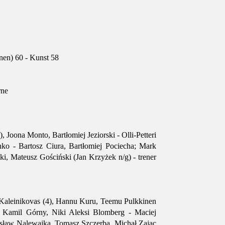
nen) 60 - Kunst 58
rne
 Joona Monto, Bartłomiej Jeziorski - Olli-Petteri
nko - Bartosz Ciura, Bartłomiej Pociecha; Mark
i, Mateusz Gościński (Jan Krzyżek n/g) - trener
 Kaleinikovas (4), Hannu Kuru, Teemu Pulkkinen
- Kamil Górny, Niki Aleksi Blomberg - Maciej
osław Nalewajka, Tomasz Szczerba, Michał Zając