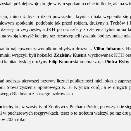
yskali później swoje drugie w tym spotkaniu celne trafienie, ale na wię
nieju, mimo iż był to dzień powszedni, krynicka hala wypełniła się
łowym spotkaniu, podobnie jak przed rokiem, drużyny z Tychów i Ja
ią dziesięciu zwycięstw, a JKH po raz szósty z czterema tytułami na 
na swoją korzyść kolejny raz rozstrzygnęli tyszanie podtrzymując mia
tkaniu najlepszym zawodnikom obydwu drużyn -
Vilho Johannes He
inki wręczyli byli hokeiści
Zdzisław Kustra
wychowanek KTH or
ki kapitan tyskiej drużyny
Filip Komorski
odebrał z rąk
Piotra Ryby
 podczas pierwszej przerwy licznej publiczności mieli okazję zaprez
oru Stowarzyszenia Sportowego KTH Krynica-Zdrój, a w drugich pr
owego Biellmann z naszego uzdrowiska.
ociechy
to już szósty tytuł Zdobywcy Pucharu Polski, po wszystkie si
 w pucharowych rozgrywkach, teraz o to trofeum walczył po raz drugi,
 w 2025 roku.