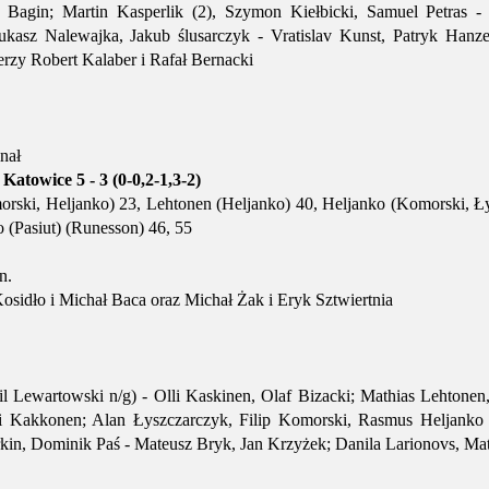
 Bagin; Martin Kasperlik (2), Szymon Kiełbicki, Samuel Petras 
ukasz Nalewajka, Jakub ślusarczyk - Vratislav Kunst, Patryk Hanz
nerzy Robert Kalaber i Rafał Bernacki
inał
atowice 5 - 3 (0-0,2-1,3-2)
rski, Heljanko) 23, Lehtonen (Heljanko) 40, Heljanko (Komorski, Ły
 (Pasiut) (Runesson) 46, 55
n.
osidło i Michał Baca oraz Michał Żak i Eryk Sztwiertnia
 Lewartowski n/g) - Olli Kaskinen, Olaf Bizacki; Mathias Lehtonen, J
eri Kakkonen; Alan Łyszczarczyk, Filip Komorski, Rasmus Heljanko 
urkin, Dominik Paś - Mateusz Bryk, Jan Krzyżek; Danila Larionovs, M