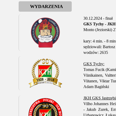
WYDARZENIA
30.12.2024 - finał
GKS Tychy - JKH G
Monto (Jeziorski) 
kary: 4 min. - 8 min
sędziowali: Bartos
wodzów: 2635
GKS Tychy:
Tomas Fucik (Kamil 
Viinikainen, Valtt
Viitanen, Viktar T
Adam Bagiński
JKH GKS Jastrzębie
Vilho Johannes Hei
- Jakub Zurek, Em
Urbanowicz, Łukasz