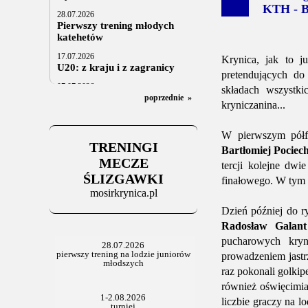
KTH - Ba
28.07.2026
Pierwszy trening młodych
katehetów
17.07.2026
Krynica, jak to j
U20: z kraju i z zagranicy
pretendujących d
07.07.2026
składach wszystki
Za trzy tygodnie na lód
poprzednie
»
kryniczanina...
06.07.2025
Stowarzyszenie po Walnym
W pierwszym półf
TRENINGI
Bartłomiej Pociec
MECZE
tercji kolejne dw
ŚLIZGAWKI
finałowego. W tym s
mosirkrynica.pl
Dzień później do r
Radosław Galant
pucharowych kry
prowadzeniem jastrz
raz pokonali golkip
również oświęcimia
liczbie graczy na l