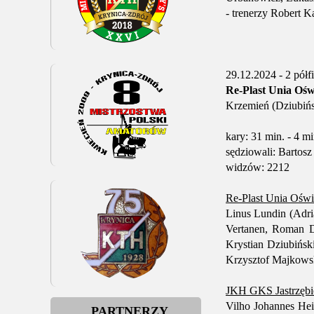
- trenerzy Robert K
29.12.2024 - 2 półf
Re-Plast Unia Oświ
Krzemień (Dziubińsk
kary: 31 min. - 4 mi
sędziowali: Bartos
widzów: 2212
Re-Plast Unia Oświ
Linus Lundin (Adria
Vertanen, Roman D
Krystian Dziubińsk
Krzysztof Majkows
JKH GKS Jastrzębi
Vilho Johannes Hei
PARTNERZY