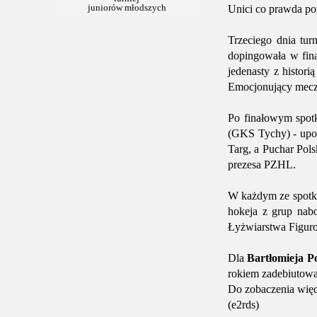
Unici co prawda poz
Trzeciego dnia tur
dopingowała w fina
jedenasty z histor
Emocjonujący mecz 
Po finałowym spo
(GKS Tychy) - upom
Targ, a Puchar Pols
prezesa PZHL.
W każdym ze spotkań
hokeja z grup nab
Łyżwiarstwa Figur
Dla
Bartłomieja P
rokiem zadebiutował
Do zobaczenia więc
(e2rds)