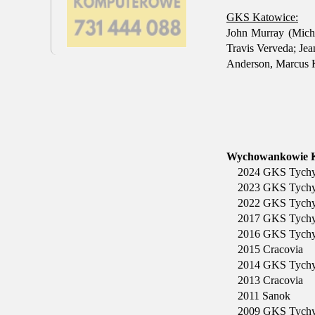
GKS Katowice:
John Murray (Micha
Travis Verveda; Jea
Anderson, Marcus K
Wychowankowie K
2024 GKS Tychy
2023 GKS Tychy 
2022 GKS Tychy
2017 GKS Tychy J
2016 GKS Tychy 
2015 Cracovia M.
2014 GKS Tychy 
2013 Cracovia M.K
2011 Sanok D.K
2009 GKS Tychy S