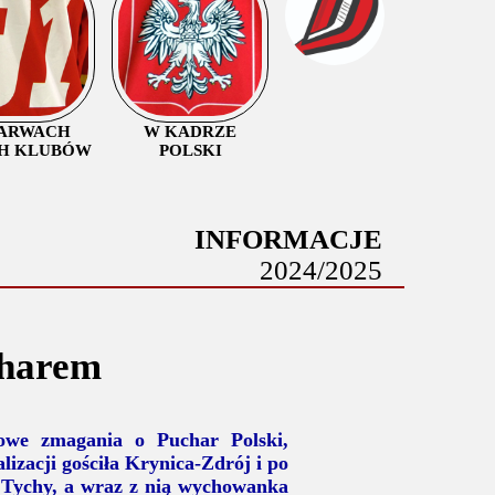
ARWACH
W KADRZE
H KLUBÓW
POLSKI
INFORMACJE
2024/2025
charem
iowe zmagania o Puchar Polski,
izacji gościła Krynica-Zdrój i po
S Tychy, a wraz z nią wychowanka