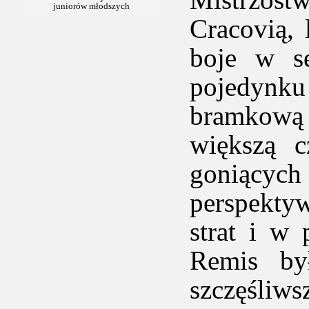
Cracovią,
boje w se
pojedynk
bramkową
większą c
goniącyc
perspekty
strat i w 
Remis by
szczęśliw