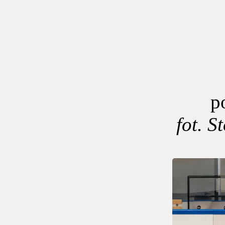
p
fot. 