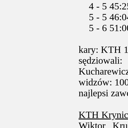
4 - 5 45:
5 - 5 46:
5 - 6 51:00
kary: KTH 1
sędziowali
Kucharewic
widzów: 10
najlepsi za
KTH Krynic
Wiktor Kru