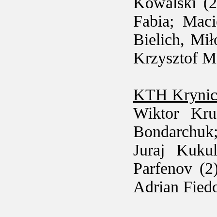
Kowalski (2
Fabia; Maci
Bielich, Mi
Krzysztof M
KTH Krynic
Wiktor Kru
Bondarchuk
Juraj Kuku
Parfenov (2
Adrian Fied