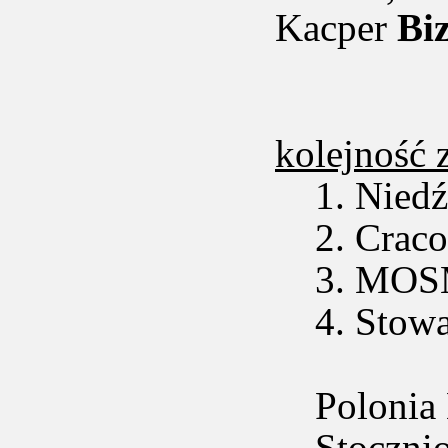
Kacper
Bi
kolejność 
1. Niedź
2. Craco
3. MOSM
4. Stowar
Polonia 
Stocznio