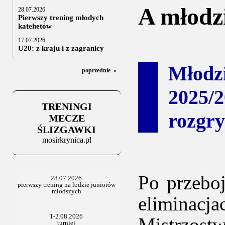
A młodzi
28.07.2026
Pierwszy trening młodych
katehetów
17.07.2026
U20: z kraju i z zagranicy
07.07.2026
Młodz
Za trzy tygodnie na lód
poprzednie
»
06.07.2025
2025
Stowarzyszenie po Walnym
TRENINGI
rozgr
MECZE
ŚLIZGAWKI
mosirkrynica.pl
Po przebo
eliminac
Mistrzost