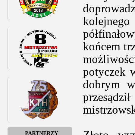
doprowadza
kolejnego 
półfinał
końcem trz
możliwości
potyczek w
dobrym ws
przesądzi
mistrzowsk
Złoto wyw
PARTNERZY