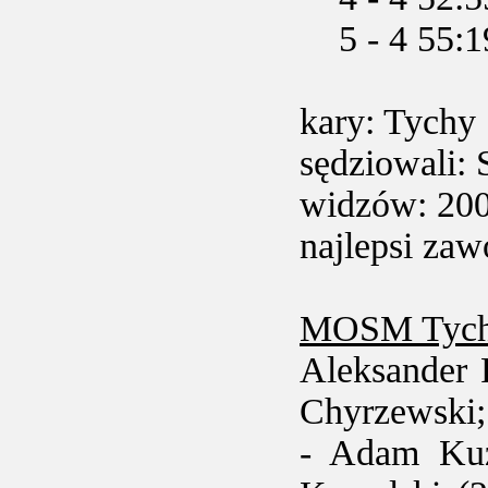
5 - 4 55:19
kary: Tychy
sędziowali:
widzów: 20
najlepsi za
MOSM Tych
Aleksander 
Chyrzewski;
- Adam Kuź