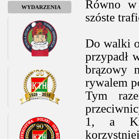
Równo w 5
WYDARZENIA
szóste traf
Do walki o
przypadł w
brązowy m
rywalem p
Tym raze
przeciwnic
1, a Kry
korzystni