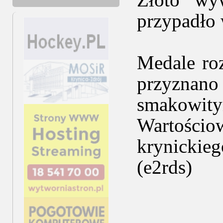
przypadło 
Medale ro
przyznano
smakowity
Wartości
krynickieg
(e2rds)