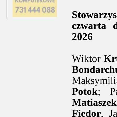
Stowarzys
czwarta 
2026
Wiktor
Kr
Bondarch
Maksymil
Potok
; P
Matiaszek
Fiedor
, J