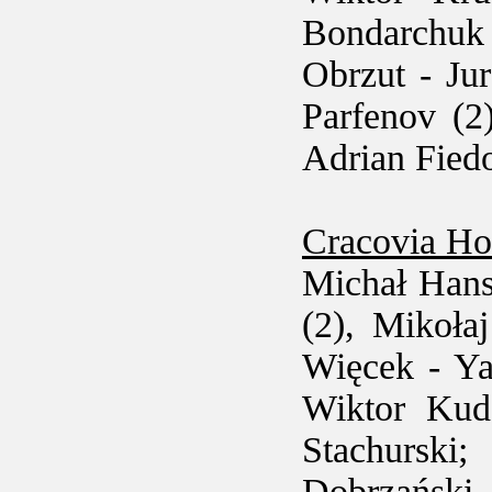
Bondarchuk 
Obrzut - Ju
Parfenov (2
Adrian Fied
Cracovia Ho
Michał Hans
(2), Mikoła
Więcek - Ya
Wiktor Kuda
Stachurski
Dobrzański -