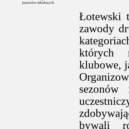
Łotewski 
zawody dr
kategoria
których 
klubowe, j
Organizo
sezonów 
uczestnic
zdobywają
bywali 