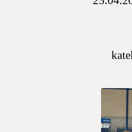
25.04.202
kate