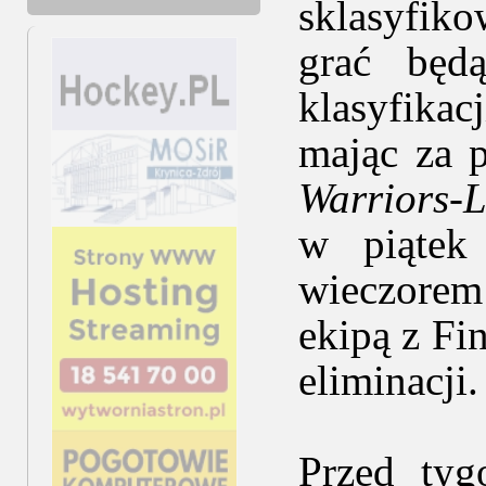
sklasyfiko
grać będ
klasyfikac
mając za 
Warriors-
w piątek
wieczorem
ekipą z Fi
eliminacji.
Przed tyg