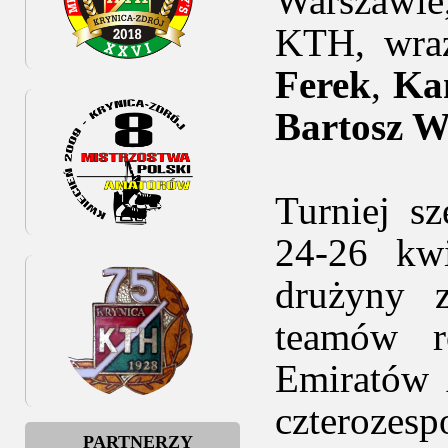
Warszawie
KTH, wra
Ferek
,
Ka
Bartosz W
Turniej s
24-26 kw
drużyny z
teamów r
Emiratów 
czterozesp
PARTNERZY