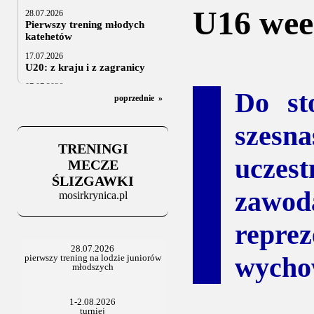
U16 wee
28.07.2026
Pierwszy trening młodych
katehetów
17.07.2026
U20: z kraju i z zagranicy
07.07.2026
Do st
Za trzy tygodnie na lód
poprzednie
»
06.07.2025
szesna
Stowarzyszenie po Walnym
TRENINGI
ucze
MECZE
ŚLIZGAWKI
zaw
mosirkrynica.pl
repr
wycho