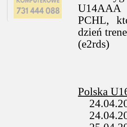
U14AAA r
PCHL, kt
dzień tren
(e2rds)
Polska U1
24.04.202
24.04.202