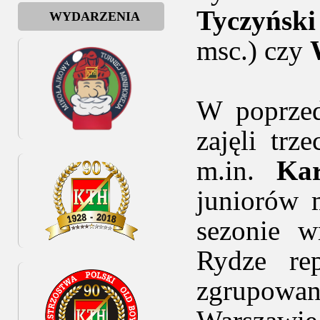
Tyczyński
WYDARZENIA
msc.) czy
W poprzed
zajęli trz
m.in.
Ka
juniorów 
sezonie w
Rydze re
zgrupowan