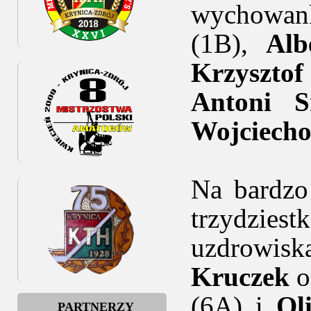
wychowan
(1B),
Alb
Krzysztof
Antoni S
Wojciech
Na bardzo
trzydzies
uzdrowisk
Kruczek
o
(6A) i
Ol
PARTNERZY