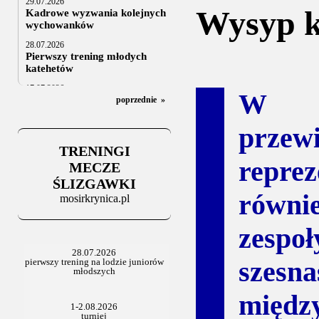
29.07.2026
Wysyp k
Kadrowe wyzwania kolejnych
wychowanków
28.07.2026
Pierwszy trening młodych
katehetów
17.07.2026
W pi
U20: z kraju i z zagranicy
poprzednie
»
07.07.2026
przew
Za trzy tygodnie na lód
TRENINGI
06.07.2025
reprez
Stowarzyszenie po Walnym
MECZE
ŚLIZGAWKI
równi
mosirkrynica.pl
zesp
szesn
międz