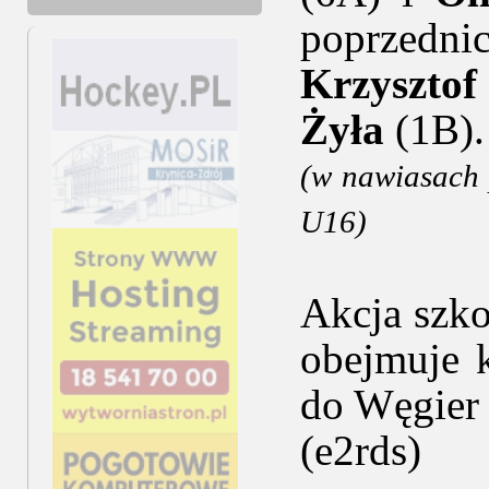
poprzedn
Krzysztof
Żyła
(1B).
(w nawiasach 
U16)
Akcja szko
obejmuje 
do Węgier 
(e2rds)