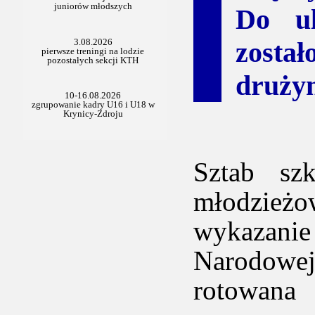
Do ul
został
drużyn
Sztab sz
młodzieżo
wykazani
Narodowe
rotowana