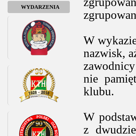
zgrupowa
WYDARZENIA
zgrupowani
W wykazie 
nazwisk, a
zawodnicy
nie pamię
klubu.
W podstaw
z dwudzie