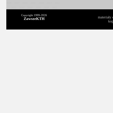
2018
2017
2016
2015
2014
2013
2012
2011
2010
2009
2008
2004
2003
Copyright 1999-
2026
materiały 
ZawszeKTH
kop