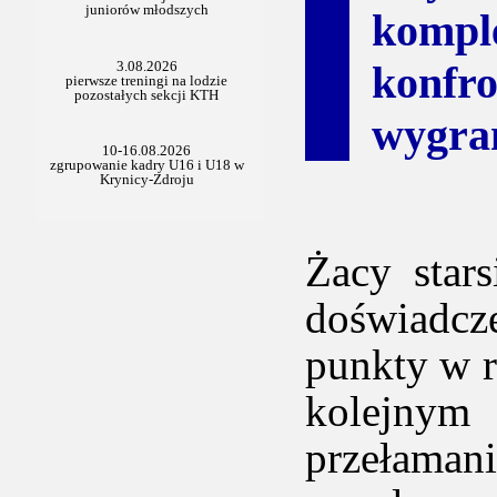
kompl
konfr
wygran
Żacy star
doświadcze
punkty w 
kolejnym
przełamani