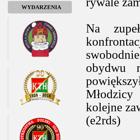
rywale zam
WYDARZENIA
Na zupeł
konfrontac
swobodni
obydwu m
powiększ
Młodzicy 
kolejne za
(e2rds)