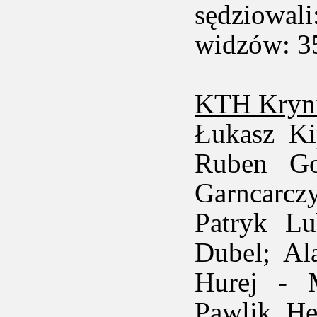
sędziowali
widzów: 3
KTH Kryni
Łukasz Ki
Ruben Go
Garncarczy
Patryk Lu
Dubel; Al
Hurej - 
Pawlik, He