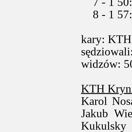
7 - 1 50:
8 - 1 57:
kary: KTH 
sędziowali
widzów: 5
KTH Kryni
Karol Nosa
Jakub Wie
Kukulsky