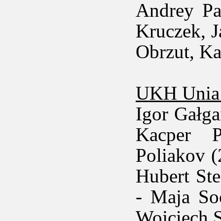
Andrey Pa
Kruczek, J
Obrzut, Ka
UKH Unia
Igor Gałga
Kacper P
Poliakov (
Hubert St
- Maja So
Wojciech S