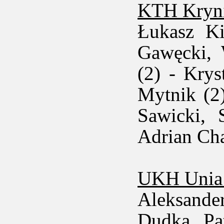
KTH Kryni
Łukasz Ki
Gawęcki, 
(2) - Krys
Mytnik (2
Sawicki,
Adrian Ch
UKH Unia
Aleksande
Dudka, Pa