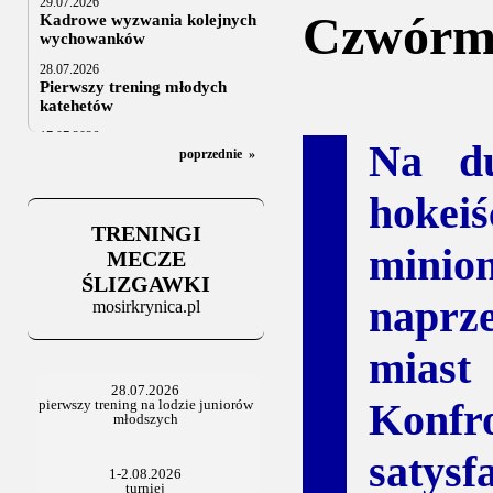
29.07.2026
Czwórme
Kadrowe wyzwania kolejnych
wychowanków
28.07.2026
Pierwszy trening młodych
katehetów
17.07.2026
Na du
U20: z kraju i z zagranicy
poprzednie
»
07.07.2026
hokeiś
Za trzy tygodnie na lód
TRENINGI
06.07.2025
minio
Stowarzyszenie po Walnym
MECZE
ŚLIZGAWKI
naprz
mosirkrynica.pl
mias
Konfro
satys