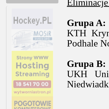
Eliminacj
Grupa A:
KTH Kryn
Podhale N
Grupa B:
UKH Uni
Niedwiad