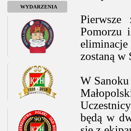
WYDARZENIA
Pierwsze
Pomorzu i
eliminacje
zostaną w 
W Sanoku 
Małopolsk
Uczestnic
będą w dw
się z ekip