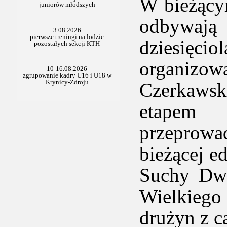
W bieżący
odbywają
dziesięc
organizow
Czerkawsk
etapem r
przeprowa
bieżącej e
Suchy Dwó
Wielkiego
drużyn z c