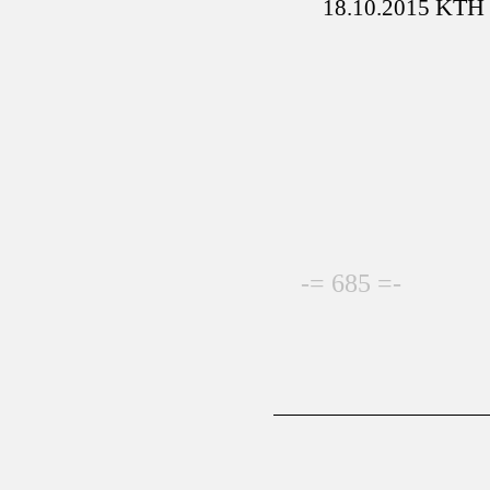
KTH 
18.10.2015
-= 685 =-