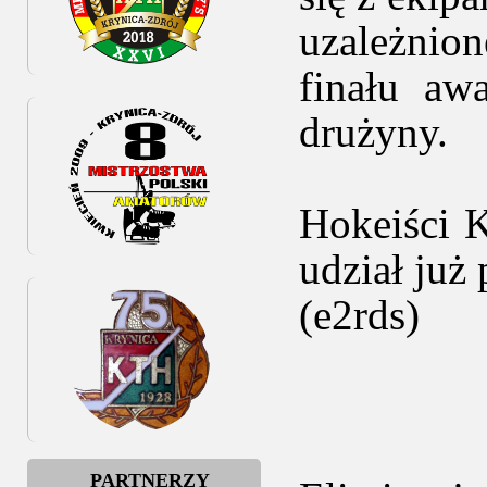
uzależnio
finału aw
drużyny.
Hokeiści 
udział już 
(e2rds)
PARTNERZY