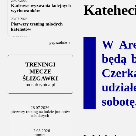
29.07.2026
Katehec
Kadrowe wyzwania kolejnych
wychowanków
28.07.2026
Pierwszy trening młodych
katehetów
17.07.2026
W Are
U20: z kraju i z zagranicy
poprzednie
»
07.07.2026
będą b
Za trzy tygodnie na lód
TRENINGI
06.07.2025
Czerk
Stowarzyszenie po Walnym
MECZE
ŚLIZGAWKI
udzia
mosirkrynica.pl
sobotę