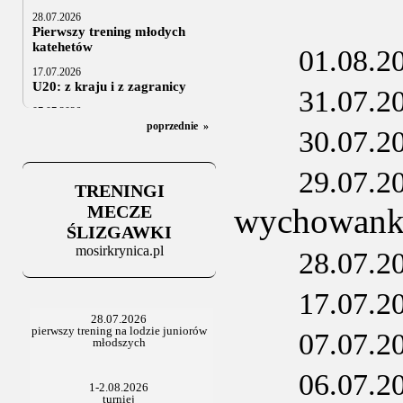
28.07.2026
Pierwszy trening młodych
katehetów
01.08.2
17.07.2026
U20: z kraju i z zagranicy
31.07.2
07.07.2026
Za trzy tygodnie na lód
poprzednie
»
30.07.2
06.07.2025
Stowarzyszenie po Walnym
29.07.2
TRENINGI
MECZE
wychowan
ŚLIZGAWKI
mosirkrynica.pl
28.07.2
17.07.2
07.07.2
06.07.2